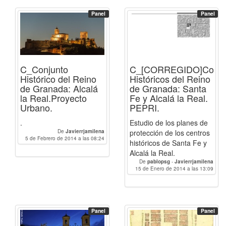
Panel
Panel
C_Conjunto
C_[CORREGIDO]Conju
Histórico del Reino
Históricos del Reino
de Granada: Alcalá
de Granada: Santa
la Real.Proyecto
Fe y Alcalá la Real.
Urbano.
PEPRI.
.
Estudio de los planes de
De
Javierrjamilena
protección de los centros
5 de Febrero de 2014 a las 08:24
históricos de Santa Fe y
Alcalá la Real.
De
pablopsg
-
Javierrjamilena
15 de Enero de 2014 a las 13:09
Panel
Panel