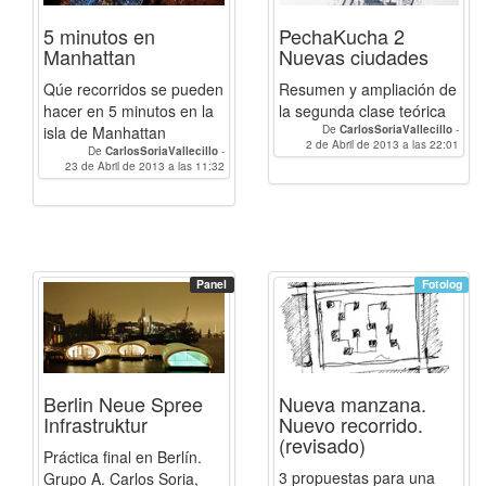
5 minutos en
PechaKucha 2
Manhattan
Nuevas ciudades
Qúe recorridos se pueden
Resumen y ampliación de
hacer en 5 minutos en la
la segunda clase teórica
isla de Manhattan
De
CarlosSoriaVallecillo
-
2 de Abril de 2013 a las 22:01
Javierrjamilena
De
CarlosSoriaVallecillo
-
23 de Abril de 2013 a las 11:32
Javierrjamilena
Panel
Fotolog
Berlin Neue Spree
Nueva manzana.
Infrastruktur
Nuevo recorrido.
(revisado)
Práctica final en Berlín.
3 propuestas para una
Grupo A. Carlos Soria,