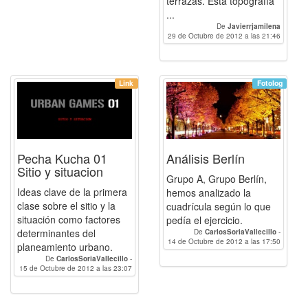
terrazas. Esta topografía
...
De
Javierrjamilena
29 de Octubre de 2012 a las 21:46
Link
Fotolog
Pecha Kucha 01
Análisis Berlín
Sitio y situacion
Grupo A, Grupo Berlín,
Ideas clave de la primera
hemos analizado la
clase sobre el sitio y la
cuadrícula según lo que
situación como factores
pedía el ejercicio.
determinantes del
De
CarlosSoriaVallecillo
-
Raquel.Arenas.Rodriguez
14 de Octubre de 2012 a las 17:50
-
Esther
planeamiento urbano.
-
Javierrjamilena
De
CarlosSoriaVallecillo
-
Raquel.Arenas.Rodriguez
15 de Octubre de 2012 a las 23:07
-
Esther
-
Javierrjamilena