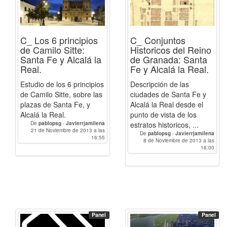
C_ Los 6 principios
C_ Conjuntos
de Camilo Sitte:
Historicos del Reino
Santa Fe y Alcalá la
de Granada: Santa
Real.
Fe y Alcalá la Real.
Estudio de los 6 principios
Descripción de las
de Camilo Sitte, sobre las
ciudades de Santa Fe y
plazas de Santa Fe, y
Alcalá la Real desde el
Alcalá la Real.
punto de vista de los
De
pablopsg
-
Javierrjamilena
estratos historicos, ...
21 de Noviembre de 2013 a las
De
pablopsg
-
Javierrjamilena
16:55
8 de Noviembre de 2013 a las
16:00
Panel
Panel