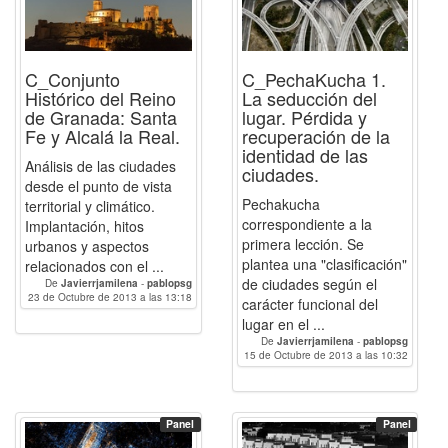
C_Conjunto
C_PechaKucha 1.
Histórico del Reino
La seducción del
de Granada: Santa
lugar. Pérdida y
Fe y Alcalá la Real.
recuperación de la
identidad de las
Análisis de las ciudades
ciudades.
desde el punto de vista
Pechakucha
territorial y climático.
correspondiente a la
Implantación, hitos
primera lección. Se
urbanos y aspectos
plantea una "clasificación"
relacionados con el ...
de ciudades según el
De
Javierrjamilena
-
pablopsg
23 de Octubre de 2013 a las 13:18
carácter funcional del
lugar en el ...
De
Javierrjamilena
-
pablopsg
15 de Octubre de 2013 a las 10:32
Panel
Panel