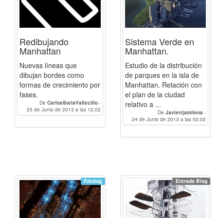
Redibujando
Sistema Verde en
Manhattan
Manhattan.
Nuevas líneas que
Estudio de la distribución
dibujan bordes como
de parques en la isla de
formas de crecimiento por
Manhattan. Relación con
fases.
el plan de la ciudad
De
CarlosSoriaVallecillo
-
relativo a ...
25 de Junio de 2013 a las 12:02
Javierrjamilena
De
Javierrjamilena
-
24 de Junio de 2013 a las 02:02
CarlosSoriaVallecillo
Fotolog
Entrada Blog