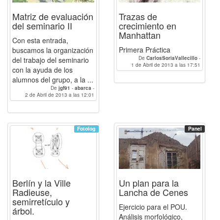
Matriz de evaluación
Trazas de
del seminario II
crecimiento en
Manhattan
Con esta entrada,
Primera Práctica
buscamos la organización
De
CarlosSoriaVallecillo
-
del trabajo del seminario
1 de Abril de 2013 a las 17:51
Javierrjamilena
con la ayuda de los
alumnos del grupo, a la ...
De
jgf91
-
abarca
-
2 de Abril de 2013 a las 12:01
nataliabennekers
-
Teresa
-
alejandroPeMu
-
claudia_mc
-
josecdm
-
JoseMartinezSusi
-
MaJoValverde
-
Javierrjamilena
Fotolog
Panel
Berlín y la Ville
Un plan para la
Radieuse,
Lancha de Cenes
semirretículo y
Ejercicio para el POU.
árbol.
Análisis morfológico,