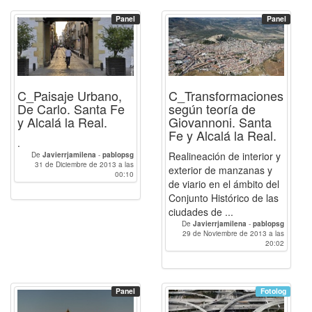
Panel
Panel
ntos
C_Paisaje Urbano,
C_Transformaciones
De Carlo. Santa Fe
según teoría de
y Alcalá la Real.
Giovannoni. Santa
Fe y Alcalá la Real.
.
Realineación de interior y
De
Javierrjamilena
-
pablopsg
31 de Diciembre de 2013 a las
exterior de manzanas y
00:10
de viario en el ámbito del
Conjunto Histórico de las
ciudades de ...
De
Javierrjamilena
-
pablopsg
29 de Noviembre de 2013 a las
20:02
Panel
Fotolog