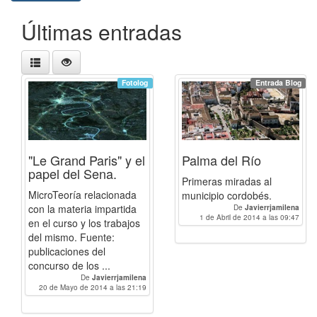
Últimas entradas
Fotolog
Entrada Blog
"Le Grand Paris" y el
Palma del Río
papel del Sena.
Primeras miradas al
MicroTeoría relacionada
municipio cordobés.
con la materia impartida
De
Javierrjamilena
1 de Abril de 2014 a las 09:47
en el curso y los trabajos
del mismo. Fuente:
publicaciones del
concurso de los ...
De
Javierrjamilena
20 de Mayo de 2014 a las 21:19