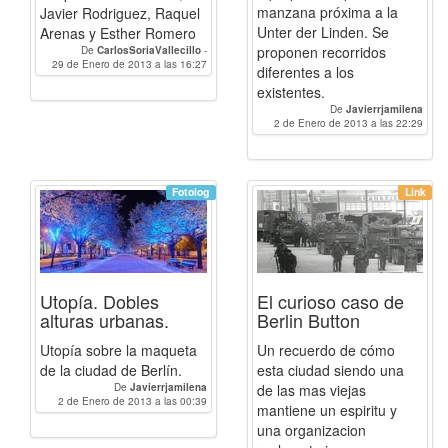
manzana próxima a la
Javier Rodriguez, Raquel
Unter der Linden. Se
Arenas y Esther Romero
proponen recorridos
De
CarlosSoriaVallecillo
-
Raquel.Arenas.Rodriguez
29 de Enero de 2013 a las 16:27
-
Esther
diferentes a los
-
Javierrjamilena
existentes.
De
Javierrjamilena
2 de Enero de 2013 a las 22:29
Fotolog
Link
Utopía. Dobles
El curioso caso de
alturas urbanas.
Berlin Button
Utopía sobre la maqueta
Un recuerdo de cómo
de la ciudad de Berlín.
esta ciudad siendo una
De
Javierrjamilena
de las mas viejas
2 de Enero de 2013 a las 00:39
mantiene un espiritu y
una organizacion