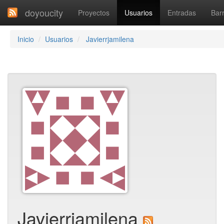
doyoucity
Proyectos
Usuarios
Entradas
Barr
Inicio
Usuarios
Javierrjamilena
Javierrjamilena