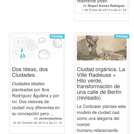
realmente joven.
De
Raquel.Arenas.Rodriguez
-
CarlosSoriaVallecillo
1 de Enero de 2013 a las 21:24
-
Esther
-
Javierrjamilena
Fotolog
Fotolog
Dos Ideas, dos
Ciudad orgánica. La
Ciudades.
Ville Radieuse +
Hilo verde,
Ciudades ideales
transformación de
planteadas por Ana
una calle de Berlín
Rodríguez Aguilera y por
(revisado)
mí. Dos visiones de
Le Corbusier plantea este
ciudad muy diferentes en
modelo de ciudad casi
su concepción pero ...
como una alegoría del
De
Javierrjamilena
29 de Octubre de 2012 a las 21:16
cuerpo
humano,relacionando