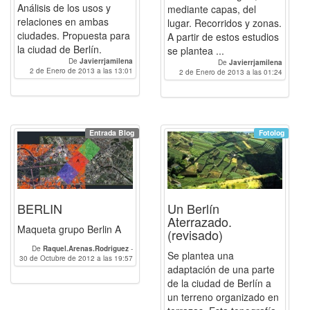
Análisis de los usos y
mediante capas, del
relaciones en ambas
lugar. Recorridos y zonas.
ciudades. Propuesta para
A partir de estos estudios
la ciudad de Berlín.
se plantea ...
De
Javierrjamilena
De
Javierrjamilena
2 de Enero de 2013 a las 13:01
2 de Enero de 2013 a las 01:24
Entrada Blog
Fotolog
BERLIN
Un Berlín
Aterrazado.
Maqueta grupo Berlin A
(revisado)
De
Raquel.Arenas.Rodriguez
-
Se plantea una
30 de Octubre de 2012 a las 19:57
nataliabennekers
-
Teresa
-
adaptación de una parte
SilviaBustosMoreno
-
CarlosSoriaVallecillo
-
Esther
-
de la ciudad de Berlín a
inmagarcia
-
Javierrjamilena
un terreno organizado en