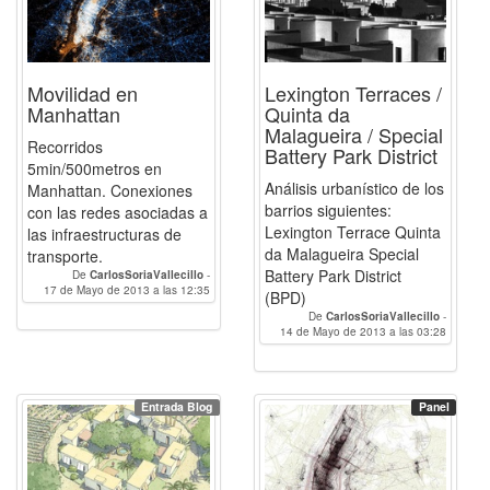
Movilidad en
Lexington Terraces /
Manhattan
Quinta da
Malagueira / Special
Recorridos
Battery Park District
5min/500metros en
Análisis urbanístico de los
Manhattan. Conexiones
barrios siguientes:
con las redes asociadas a
Lexington Terrace Quinta
las infraestructuras de
da Malagueira Special
transporte.
Battery Park District
De
CarlosSoriaVallecillo
-
17 de Mayo de 2013 a las 12:35
Javierrjamilena
(BPD)
De
CarlosSoriaVallecillo
-
14 de Mayo de 2013 a las 03:28
Javierrjamilena
Entrada Blog
Panel