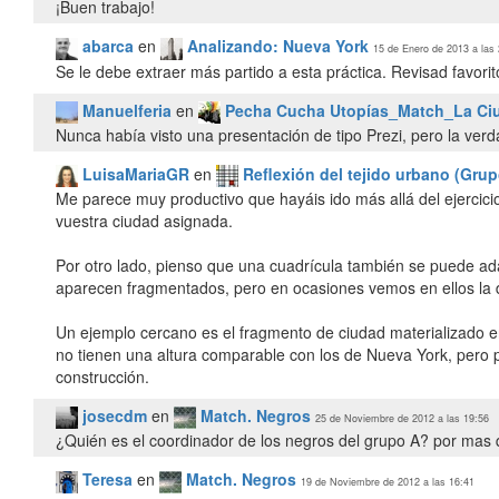
¡Buen trabajo!
abarca
en
Analizando: Nueva York
15 de Enero de 2013 a las
Se le debe extraer más partido a esta práctica. Revisad favori
Manuelferia
en
Pecha Cucha Utopías_Match_La Ciu
Nunca había visto una presentación de tipo Prezi, pero la verda
LuisaMariaGR
en
Reflexión del tejido urbano (Grup
Me parece muy productivo que hayáis ido más allá del ejercici
vuestra ciudad asignada.
Por otro lado, pienso que una cuadrícula también se puede ada
aparecen fragmentados, pero en ocasiones vemos en ellos la d
Un ejemplo cercano es el fragmento de ciudad materializado e
no tienen una altura comparable con los de Nueva York, pero 
josecdm
en
Match. Negros
25 de Noviembre de 2012 a las 19:56
¿Quién es el coordinador de los negros del grupo A? por mas
Teresa
en
Match. Negros
19 de Noviembre de 2012 a las 16:41