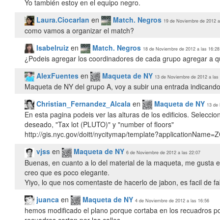
Yo también estoy en el equipo negro.
Laura.Ciocarlan
en
Match. Negros
19 de Noviembre de 2012 a
como vamos a organizar el match?
Isabelruiz
en
Match. Negros
18 de Noviembre de 2012 a las 16:28
¿Podeis agregar los coordinadores de cada grupo agregar a qu
AlexFuentes
en
Maqueta de NY
13 de Noviembre de 2012 a las
Maqueta de NY del grupo A, voy a subir una entrada indicando
Christian_Fernandez_Alcala
en
Maqueta de NY
13 de 
En esta pagina podeis ver las alturas de los edificios. Selecci
deseado, "Tax lot (PLUTO)" y "number of floors"
http://gis.nyc.gov/doitt/nycitymap/template?applicationName=
vjss
en
Maqueta de NY
6 de Noviembre de 2012 a las 22:07
Buenas, en cuanto a lo del material de la maqueta, me gusta e
creo que es poco elegante.
Yiyo, lo que nos comentaste de hacerlo de jabon, es facil de f
juanca
en
Maqueta de NY
4 de Noviembre de 2012 a las 16:56
hemos modificado el plano porque cortaba en los recuadros por
recuadros cortan por las calles