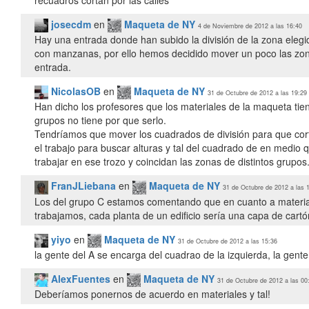
josecdm
en
Maqueta de NY
4 de Noviembre de 2012 a las 16:40
Hay una entrada donde han subido la división de la zona elegi
con manzanas, por ello hemos decidido mover un poco las zonas
entrada.
NicolasOB
en
Maqueta de NY
31 de Octubre de 2012 a las 19:29
Han dicho los profesores que los materiales de la maqueta tien
grupos no tiene por que serlo.
Tendríamos que mover los cuadrados de división para que cortas
el trabajo para buscar alturas y tal del cuadrado de en medio 
trabajar en ese trozo y coincidan las zonas de distintos grupos
FranJLiebana
en
Maqueta de NY
31 de Octubre de 2012 a las 
Los del grupo C estamos comentando que en cuanto a materiales
trabajamos, cada planta de un edificio sería una capa de cartó
yiyo
en
Maqueta de NY
31 de Octubre de 2012 a las 15:36
la gente del A se encarga del cuadrao de la izquierda, la gente 
AlexFuentes
en
Maqueta de NY
31 de Octubre de 2012 a las 00
Deberíamos ponernos de acuerdo en materiales y tal!