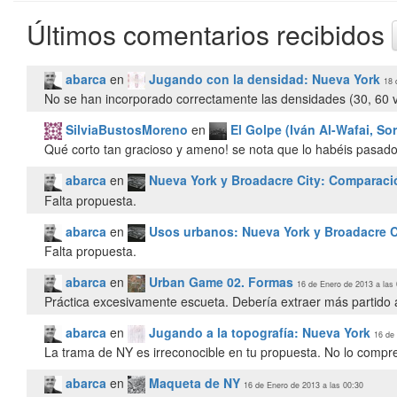
Últimos comentarios recibidos
abarca
en
Jugando con la densidad: Nueva York
18 
No se han incorporado correctamente las densidades (30, 60 v
SilviaBustosMoreno
en
El Golpe (Iván Al-Wafai, So
Qué corto tan gracioso y ameno! se nota que lo habéis pasado 
abarca
en
Nueva York y Broadacre City: Comparaci
Falta propuesta.
abarca
en
Usos urbanos: Nueva York y Broadacre C
Falta propuesta.
abarca
en
Urban Game 02. Formas
16 de Enero de 2013 a las
Práctica excesivamente escueta. Debería extraer más partido 
abarca
en
Jugando a la topografía: Nueva York
16 de
La trama de NY es irreconocible en tu propuesta. No lo compr
abarca
en
Maqueta de NY
16 de Enero de 2013 a las 00:30