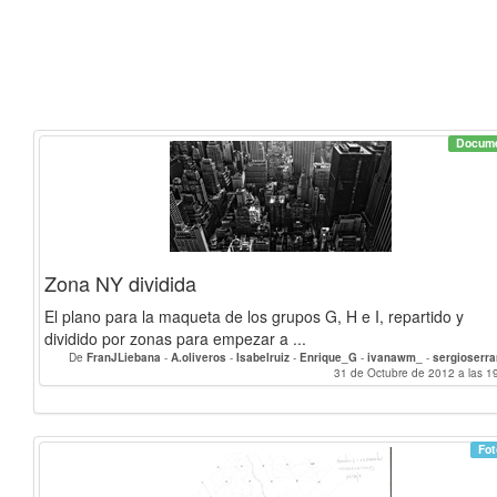
Docum
Zona NY dividida
El plano para la maqueta de los grupos G, H e I, repartido y
dividido por zonas para empezar a ...
De
FranJLiebana
-
A.oliveros
-
Isabelruiz
-
Enrique_G
-
ivanawm_
-
sergioserr
31 de Octubre de 2012 a las 1
soraya
Fot