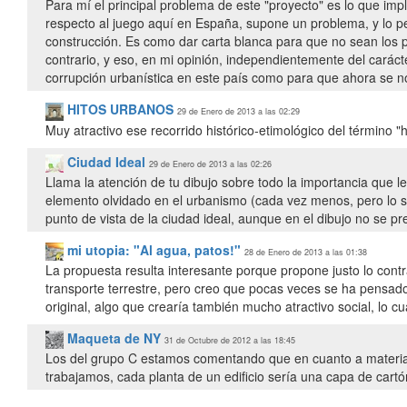
Para mí el principal problema de este "proyecto" es lo que im
respecto al juego aquí en España, supone un problema, y lo p
construcción. Es como dar carta blanca para que no sean los p
contrario, y eso, en mi opinión, independientemente del carác
corrupción urbanística en este país como para que ahora se no
HITOS URBANOS
29 de Enero de 2013 a las 02:29
Muy atractivo ese recorrido histórico-etimológico del término 
Ciudad Ideal
29 de Enero de 2013 a las 02:26
Llama la atención de tu dibujo sobre todo la importancia que le 
elemento olvidado en el urbanismo (cada vez menos, pero lo s
punto de vista de la ciudad ideal, aunque en el dibujo no se pr
mi utopia: "Al agua, patos!"
28 de Enero de 2013 a las 01:38
La propuesta resulta interesante porque propone justo lo contra
transporte terrestre, pero creo que pocas veces se ha pensado 
original, algo que crearía también mucho atractivo social, lo c
Maqueta de NY
31 de Octubre de 2012 a las 18:45
Los del grupo C estamos comentando que en cuanto a materiales
trabajamos, cada planta de un edificio sería una capa de cartó