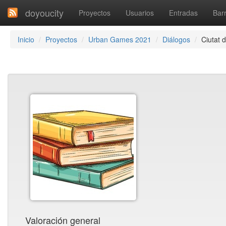
doyoucity
Proyectos
Usuarios
Entradas
Barr
Inicio
Proyectos
Urban Games 2021
Diálogos
Ciutat d
Valoración general