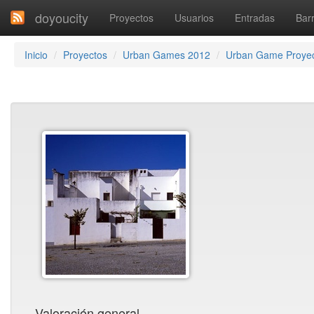
doyoucity
Proyectos
Usuarios
Entradas
Barr
Inicio
Proyectos
Urban Games 2012
Urban Game Proyec
Valoración general