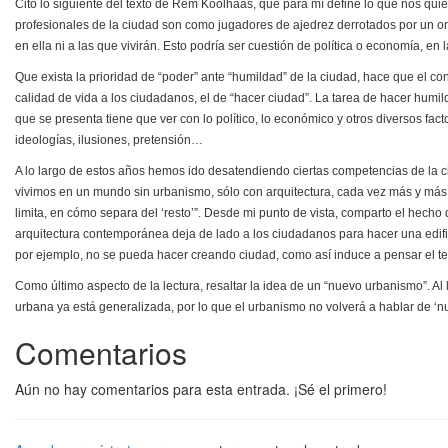
Cito lo siguiente del texto de Rem Koolhaas, que para mí define lo que nos quier
profesionales de la ciudad son como jugadores de ajedrez derrotados por un ord
en ella ni a las que vivirán. Esto podría ser cuestión de política o economía, en
Que exista la prioridad de “poder” ante “humildad” de la ciudad, hace que el co
calidad de vida a los ciudadanos, el de “hacer ciudad”. La tarea de hacer humild
que se presenta tiene que ver con lo político, lo económico y otros diversos fact
ideologías, ilusiones, pretensión…
A lo largo de estos años hemos ido desatendiendo ciertas competencias de la ci
vivimos en un mundo sin urbanismo, sólo con arquitectura, cada vez más y más a
limita, en cómo separa del ‘resto’”. Desde mi punto de vista, comparto el hecho
arquitectura contemporánea deja de lado a los ciudadanos para hacer una edifica
por ejemplo, no se pueda hacer creando ciudad, como así induce a pensar el te
Como último aspecto de la lectura, resaltar la idea de un “nuevo urbanismo”. Al 
urbana ya está generalizada, por lo que el urbanismo no volverá a hablar de ‘nu
Comentarios
Aún no hay comentarios para esta entrada. ¡Sé el primero!