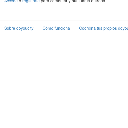
Accede
o
regístrate
para comentar y puntuar la entrada.
Sobre doyoucity
Cómo funciona
Coordina tus propios doyou