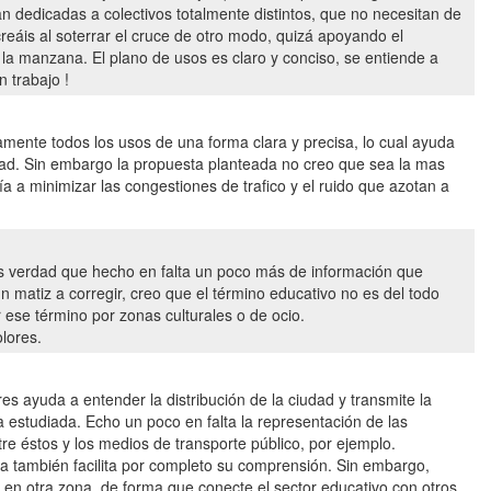
 dedicadas a colectivos totalmente distintos, que no necesitan de
reáis al soterrar el cruce de otro modo, quizá apoyando el
 la manzana. El plano de usos es claro y conciso, se entiende a
 trabajo !
amente todos los usos de una forma clara y precisa, lo cual ayuda
udad. Sin embargo la propuesta planteada no creo que sea la mas
 a minimizar las congestiones de trafico y el ruido que azotan a
es verdad que hecho en falta un poco más de información que
n matiz a corregir, creo que el término educativo no es del todo
 ese término por zonas culturales o de ocio.
lores.
es ayuda a entender la distribución de la ciudad y transmite la
a estudiada. Echo un poco en falta la representación de las
re éstos y los medios de transporte público, por ejemplo.
sta también facilita por completo su comprensión. Sin embargo,
o en otra zona, de forma que conecte el sector educativo con otros