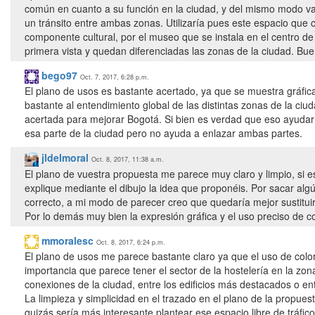
común en cuanto a su función en la ciudad, y del mismo modo van
un tránsito entre ambas zonas. Utilizaría pues este espacio que c
componente cultural, por el museo que se instala en el centro de
primera vista y quedan diferenciadas las zonas de la ciudad. Buen
bego97
Oct. 7, 2017, 6:28 p.m.
El plano de usos es bastante acertado, ya que se muestra gráfic
bastante al entendimiento global de las distintas zonas de la ci
acertada para mejorar Bogotá. Si bien es verdad que eso ayudaría
esa parte de la ciudad pero no ayuda a enlazar ambas partes.
jldelmoral
Oct. 8, 2017, 11:38 a.m.
El plano de vuestra propuesta me parece muy claro y limpio, si 
explique mediante el dibujo la idea que proponéis. Por sacar algú
correcto, a mi modo de parecer creo que quedaría mejor sustituir
Por lo demás muy bien la expresión gráfica y el uso preciso de co
mmoralesc
Oct. 8, 2017, 6:24 p.m.
El plano de usos me parece bastante claro ya que el uso de color
importancia que parece tener el sector de la hostelería en la zon
conexiones de la ciudad, entre los edificios más destacados o ent
La limpieza y simplicidad en el trazado en el plano de la propue
quizás sería más interesante plantear ese espacio libre de tráfic