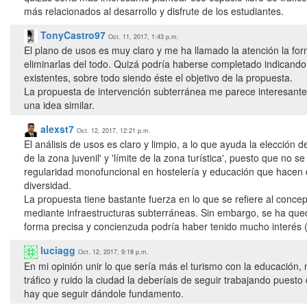
más relacionados al desarrollo y disfrute de los estudiantes.
TonyCastro97
Oct. 11, 2017, 1:43 p.m.
El plano de usos es muy claro y me ha llamado la atención la fo
eliminarlas del todo. Quizá podría haberse completado indicando 
existentes, sobre todo siendo éste el objetivo de la propuesta.
La propuesta de intervención subterránea me parece interesante;
una idea similar.
alexst7
Oct. 12, 2017, 12:21 p.m.
El análisis de usos es claro y limpio, a lo que ayuda la elección d
de la zona juvenil' y 'límite de la zona turística', puesto que no
regularidad monofuncional en hostelería y educación que hacen 
diversidad.
La propuesta tiene bastante fuerza en lo que se refiere al concep
mediante infraestructuras subterráneas. Sin embargo, se ha que
forma precisa y concienzuda podría haber tenido mucho interés (cr
luciagg
Oct. 12, 2017, 9:18 p.m.
En mi opinión unir lo que sería más el turismo con la educación, 
tráfico y ruido la ciudad la deberíais de seguir trabajando pues
hay que seguir dándole fundamento.