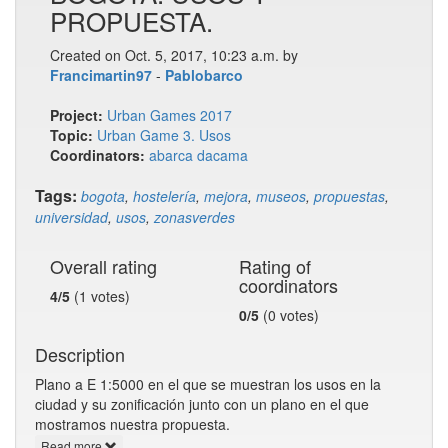
PROPUESTA.
Created on Oct. 5, 2017, 10:23 a.m. by
Francimartin97
-
Pablobarco
Project:
Urban Games 2017
Topic:
Urban Game 3. Usos
Coordinators:
abarca
dacama
Tags:
bogota
,
hostelería
,
mejora
,
museos
,
propuestas
,
universidad
,
usos
,
zonasverdes
Overall rating
Rating of
coordinators
4/5
(1 votes)
0/5
(0 votes)
Description
Plano a E 1:5000 en el que se muestran los usos en la
ciudad y su zonificación junto con un plano en el que
mostramos nuestra propuesta.
Read more