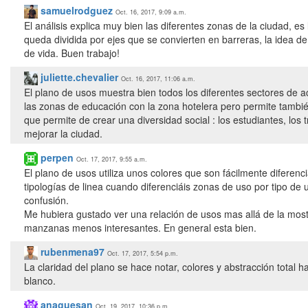
samuelrodguez
Oct. 16, 2017, 9:09 a.m.
El análisis explica muy bien las diferentes zonas de la ciudad, e
queda dividida por ejes que se convierten en barreras, la idea de
de vida. Buen trabajo!
juliette.chevalier
Oct. 16, 2017, 11:06 a.m.
El plano de usos muestra bien todos los diferentes sectores de a
las zonas de educación con la zona hotelera pero permite tambié
que permite de crear una diversidad social : los estudiantes, los 
mejorar la ciudad.
perpen
Oct. 17, 2017, 9:55 a.m.
El plano de usos utiliza unos colores que son fácilmente diferenci
tipologías de linea cuando diferenciáis zonas de uso por tipo de
confusión.
Me hubiera gustado ver una relación de usos mas allá de la mostr
rubenmena97
Oct. 17, 2017, 5:54 p.m.
La claridad del plano se hace notar, colores y abstracción total h
blanco.
anaguesan
Oct. 19, 2017, 10:36 p.m.