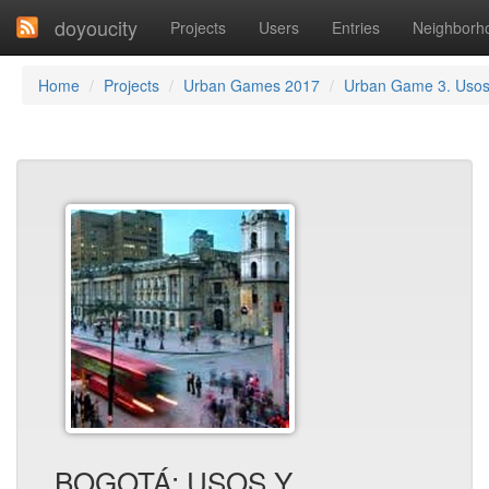
doyoucity
Projects
Users
Entries
Neighborh
Home
Projects
Urban Games 2017
Urban Game 3. Uso
BOGOTÁ: USOS Y