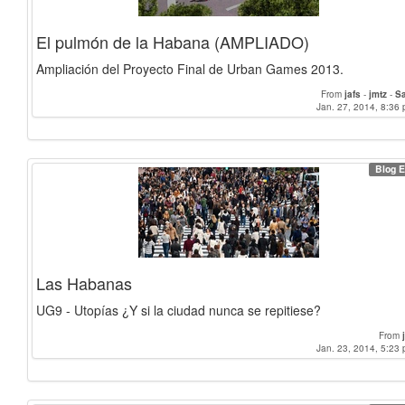
El pulmón de la Habana (AMPLIADO)
Ampliación del Proyecto Final de Urban Games 2013.
From
jafs
-
jmtz
-
S
Jan. 27, 2014, 8:36 
Blog E
Las Habanas
UG9 - Utopías ¿Y si la ciudad nunca se repitiese?
From
Jan. 23, 2014, 5:23 