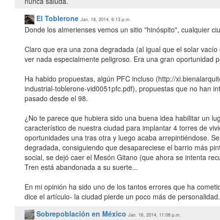
nunca saluda.
El Toblerone
Jan. 18, 2014, 6:13 p.m.
Donde los almerienses vemos un sitio "hinóspito", cualquier ci
Claro que era una zona degradada (al igual que el solar vac
ver nada especialmente peligroso. Era una gran oportunidad pe
Ha habido propuestas, algún PFC incluso (http://xi.bienalarquit
industrial-toblerone-vid0051pfc.pdf), propuestas que no han 
pasado desde el 98.
¿No te parece que hubiera sido una buena idea habilitar un lu
característico de nuestra ciudad para implantar 4 torres de vi
oportunidades una tras otra y luego acaba arrepintiéndose. Se
degradada, consiguiendo que desapareciese el barrio más pin
social, se dejó caer el Mesón Gitano (que ahora se intenta rec
Tren está abandonada a su suerte...
En mi opinión ha sido uno de los tantos errores que ha comet
Sobrepoblación en México
Jan. 16, 2014, 11:08 p.m.