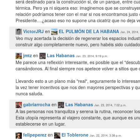
será destinado para la construcción si, de un parque, entre cu
térmica. Pero ya ni siquera eso: imaginemos que se construyer
relación podríamos tener con el mar si nos encontramos justo 
Presidente....¿acaso eso no supone una cicatriz que no deja ve
VictorJRJ
en
EL PULMÓN DE LA HABANA
Jan. 24, 2014,
Veo muy acertada la decisión de regenerar los espacios indust
construir algo completamente nuevo, pero habéis sido cuidad
jmtz
en
Las Habanas
Jan. 23, 2014, 9:19 p.m.
Me parece una reflexión interesante, es posible que el "descu
cansándonos. Al final siempre nos apetece volver a sitios qu
Llevando esto a un plano más "real", seguramente lo interesant
la vez tener incentivos que nos den mayores perspectivas y que
nunca saluda.
gabriarrocha
en
Las Habanas
Jan. 23, 2014, 7:02 p.m.
A las personas nos tranquiliza y serena la rutina, reconocer los
Esta utopía representa al viajero constante, que aunque es una 
establecerse en un lugar.
felipeperez
en
El Toblerone
Jan. 22, 2014, 3:38 p.m.