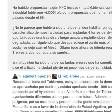
Ha habido propuestas, algún PFC incluso (http://xi.bienalarquit
industrial-toblerone-vid0051pfc.pdf), propuestas que no han 
pasado desde el 98.
¿No te parece que hubiera sido una buena idea habilitar un lu
característico de nuestra ciudad para implantar 4 torres de vi
oportunidades una tras otra y luego acaba arrepintiéndose. Se
degradada, consiguiendo que desapareciese el barrio más pin
social, se dejó caer el Mesón Gitano (que ahora se intenta rec
Tren está abandonada a su suerte...
En mi opinión ha sido uno de los tantos errores que ha comet
n_aguileralopez
en
El Toblerone
Jan. 18, 2014, 5:09 p.m.
Respecto al tema del Toblerone, estoy de acuerdo con la demo
se aprovechaba por dentro, y estaba aprobado desde 1998 su
aprobado por el Ayuntamiento de Almería el derribo del Toble
ayuntamiento diferentes planes para un uso futuro. Además, er
peligroso, por su oscuridad y porque mucha gente entraba den
Este artículo es a favor de la demolición de Rafael Aguilera, por
http://www.elalmeria.es/article/opinion/1555825/toblerone.html