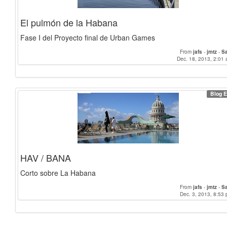
El pulmón de la Habana
Fase I del Proyecto final de Urban Games
From
jafs
-
jmtz
-
S
Dec. 18, 2013, 2:01 
Blog E
HAV / BANA
Corto sobre La Habana
From
jafs
-
jmtz
-
S
Dec. 3, 2013, 8:53 