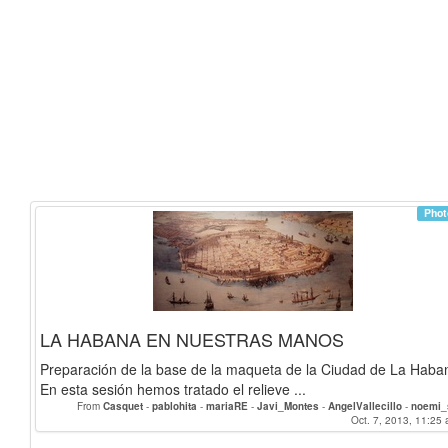
Phot
LA HABANA EN NUESTRAS MANOS
Preparación de la base de la maqueta de la Ciudad de La Haba
En esta sesión hemos tratado el relieve ...
From
Casquet
-
pablohita
-
mariaRE
-
Javi_Montes
-
AngelVallecillo
-
noemi
Alejandro
-
PalomaAlgarra
-
AuroraOset
-
alexmartin
-
jmtz
Oct. 7, 2013, 11:25 
-
Salva
-
jafs
-
bre
MathildaHelmer
-
morganewe