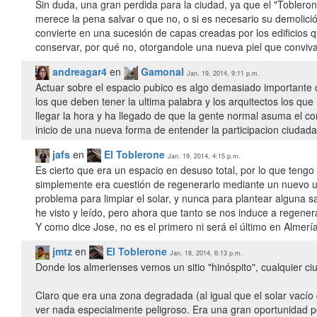
Sin duda, una gran perdida para la ciudad, ya que el "Toblero
merece la pena salvar o que no, o si es necesario su demolición, 
convierte en una sucesión de capas creadas por los edificios 
conservar, por qué no, otorgandole una nueva piel que conviv
andreagar4
en
Gamonal
Jan. 19, 2014, 9:11 p.m.
Actuar sobre el espacio pubico es algo demasiado importante c
los que deben tener la ultima palabra y los arquitectos los que 
llegar la hora y ha llegado de que la gente normal asuma el c
inicio de una nueva forma de entender la participacion ciudad
jafs
en
El Toblerone
Jan. 19, 2014, 4:15 p.m.
Es cierto que era un espacio en desuso total, por lo que teng
simplemente era cuestión de regenerarlo mediante un nuevo us
problema para limpiar el solar, y nunca para plantear alguna
he visto y leído, pero ahora que tanto se nos induce a regener
Y como dice Jose, no es el primero ni será el último en Almerí
jmtz
en
El Toblerone
Jan. 18, 2014, 6:13 p.m.
Donde los almerienses vemos un sitio "hinóspito", cualquier ci
Claro que era una zona degradada (al igual que el solar vac
ver nada especialmente peligroso. Era una gran oportunidad pe