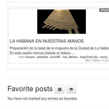
Blog E
LA HABANA EN NUESTRAS MANOS
Preparación de la base de la maqueta de la Ciudad de La Haba
En esta sesión hemos tratado el relieve ...
From
Casquet
-
pablohita
-
mariaRE
-
Javi_Montes
-
AngelVallecillo
-
noemi
Alejandro
-
PalomaAlgarra
-
AuroraOset
-
mjpr93
-
alexmartin
Oct. 7, 2013, 11:14 
-
jmtz
-
Salva
-
j
brenda
-
MathildaHelmer
-
morganewe
Favorite posts
You have not marked any entries as favorites