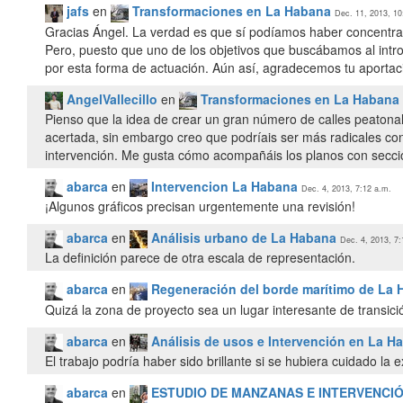
jafs
en
Transformaciones en La Habana
Dec. 11, 2013, 10
Gracias Ángel. La verdad es que sí podíamos haber concentra
Pero, puesto que uno de los objetivos que buscábamos al intr
por esta forma de actuación. Aún así, agradecemos tu aportaci
AngelVallecillo
en
Transformaciones en La Habana
Pienso que la idea de crear un gran número de calles peatonale
acertada, sin embargo creo que podríais ser más radicales con
intervención. Me gusta cómo acompañáis los planos con seccio
abarca
en
Intervencion La Habana
Dec. 4, 2013, 7:12 a.m.
¡Algunos gráficos precisan urgentemente una revisión!
abarca
en
Análisis urbano de La Habana
Dec. 4, 2013, 7:
La definición parece de otra escala de representación.
abarca
en
Regeneración del borde marítimo de La 
Quizá la zona de proyecto sea un lugar interesante de transició
abarca
en
Análisis de usos e Intervención en La H
El trabajo podría haber sido brillante si se hubiera cuidado la 
abarca
en
ESTUDIO DE MANZANAS E INTERVENCI