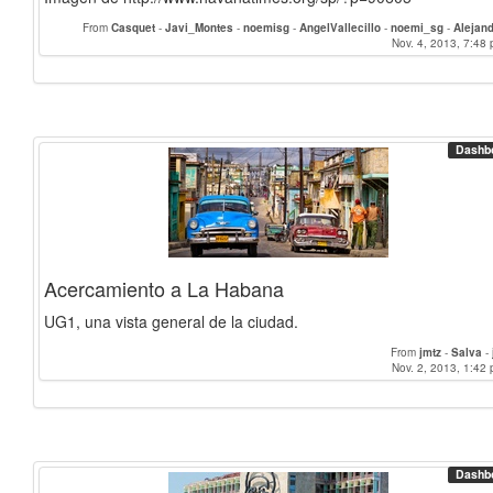
From
Casquet
-
Javi_Montes
-
noemisg
-
AngelVallecillo
-
noemi_sg
-
Alejan
PalomaAlgarra
Nov. 4, 2013, 7:48 
-
jmtz
-
Salva
-
Dashb
Acercamiento a La Habana
UG1, una vista general de la ciudad.
From
jmtz
-
Salva
-
Nov. 2, 2013, 1:42 
Dashb