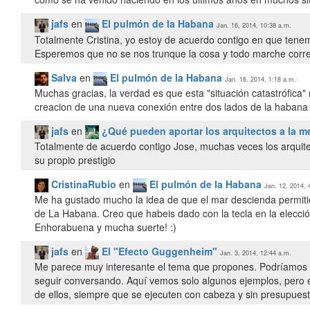
jafs
en
El pulmón de la Habana
Jan. 16, 2014, 10:38 a.m.
Totalmente Cristina, yo estoy de acuerdo contigo en que tenem
Esperemos que no se nos trunque la cosa y todo marche correc
Salva
en
El pulmón de la Habana
Jan. 16, 2014, 1:18 a.m.
Muchas gracias, la verdad es que esta "situación catastrófica"
creacion de una nueva conexión entre dos lados de la habana
jafs
en
¿Qué pueden aportar los arquitectos a la me
Totalmente de acuerdo contigo Jose, muchas veces los arquit
su propio prestigio
CristinaRubio
en
El pulmón de la Habana
Jan. 12, 2014, 
Me ha gustado mucho la idea de que el mar descienda permiti
de La Habana. Creo que habeis dado con la tecla en la elecció
Enhorabuena y mucha suerte! :)
jafs
en
El "Efecto Guggenheim"
Jan. 3, 2014, 12:44 a.m.
Me parece muy interesante el tema que propones. Podríamos 
seguir conversando. Aquí vemos solo algunos ejemplos, pero e
de ellos, siempre que se ejecuten con cabeza y sin presupuest