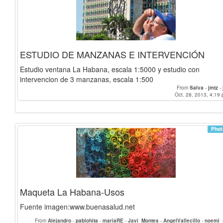
ESTUDIO DE MANZANAS E INTERVENCIÓN
Estudio ventana La Habana, escala 1:5000 y estudio con
intervencion de 3 manzanas, escala 1:500
From
Salva
-
jmtz
-
Oct. 28, 2013, 4:19 
Phot
Maqueta La Habana-Usos
Fuente imagen:www.buenasalud.net
From
Alejandro
-
pablohita
-
mariaRE
-
Javi_Montes
-
AngelVallecillo
-
noemi