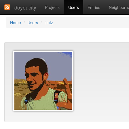
doyoucity
Projects
Users
Entries
Neighborh
Home
Users
jmtz