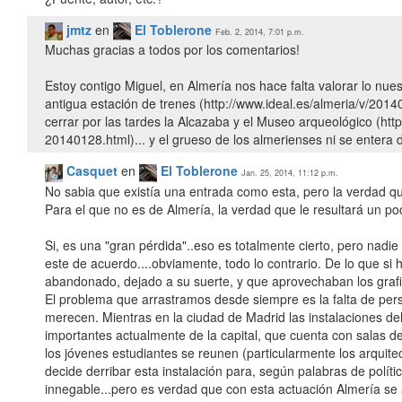
jmtz
en
El Toblerone
Feb. 2, 2014, 7:01 p.m.
Muchas gracias a todos por los comentarios!
Estoy contigo Miguel, en Almería nos hace falta valorar lo nue
antigua estación de trenes (http://www.ideal.es/almeria/v/2014
cerrar por las tardes la Alcazaba y el Museo arqueológico (htt
20140128.html)... y el grueso de los almerienses ni se entera d
Casquet
en
El Toblerone
Jan. 25, 2014, 11:12 p.m.
No sabia que existía una entrada como esta, pero la verdad q
Para el que no es de Almería, la verdad que le resultará un po
Si, es una "gran pérdida"..eso es totalmente cierto, pero nadie
este de acuerdo....obviamente, todo lo contrario. De lo que si 
abandonado, dejado a su suerte, y que aprovechaban los grafit
El problema que arrastramos desde siempre es la falta de perso
merecen. Mientras en la ciudad de Madrid las instalaciones d
importantes actualmente de la capital, que cuenta con salas d
los jóvenes estudiantes se reunen (particularmente los arquit
decide derribar esta instalación para, según palabras de polític
innegable...pero es verdad que con esta actuación Almería se