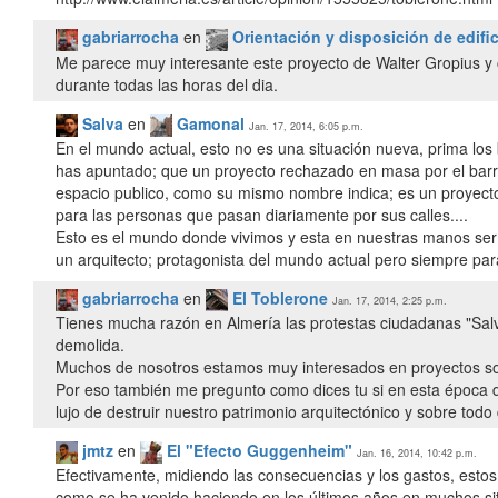
gabriarrocha
en
Orientación y disposición de edifi
Me parece muy interesante este proyecto de Walter Gropius y c
durante todas las horas del dia.
Salva
en
Gamonal
Jan. 17, 2014, 6:05 p.m.
En el mundo actual, esto no es una situación nueva, prima lo
has apuntado; que un proyecto rechazado en masa por el barri
espacio publico, como su mismo nombre indica; es un proyecto c
para las personas que pasan diariamente por sus calles....
Esto es el mundo donde vivimos y esta en nuestras manos ser s
un arquitecto; protagonista del mundo actual pero siempre para
gabriarrocha
en
El Toblerone
Jan. 17, 2014, 2:25 p.m.
Tienes mucha razón en Almería las protestas ciudadanas "Salv
demolida.
Muchos de nosotros estamos muy interesados en proyectos sobr
Por eso también me pregunto como dices tu si en esta época 
jmtz
en
El "Efecto Guggenheim"
Jan. 16, 2014, 10:42 p.m.
Efectivamente, midiendo las consecuencias y los gastos, esto
como se ha venido haciendo en los últimos años en muchos siti