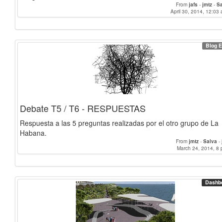
From
jafs
-
jmtz
-
S
April 30, 2014, 12:03 
Blog E
Debate T5 / T6 - RESPUESTAS
Respuesta a las 5 preguntas realizadas por el otro grupo de La
Habana.
From
jmtz
-
Salva
-
March 24, 2014, 8 
Dashb