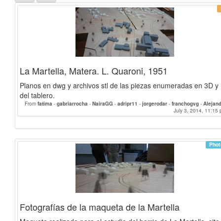
La Martella, Matera. L. Quaroni, 1951
Planos en dwg y archivos stl de las piezas enumeradas en 3D y
del tablero.
From
fatima
-
gabriarrocha
-
NairaGG
-
adripr11
-
jorgerodar
-
franchogvg
-
Alejan
jmtz
July 3, 2014, 11:15 
-
Salva
-
jafs
-
Jor
Phot
Fotografías de la maqueta de la Martella