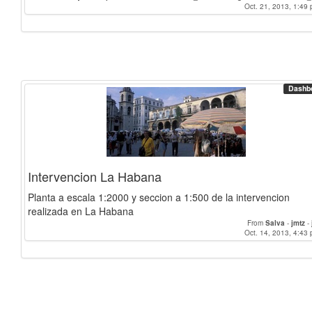
PalomaAlgarra
-
Casquet
-
AuroraOset
-
mjpr93
-
alexmartin
-
Ronja
Oct. 21, 2013, 1:49 
-
jmtz
-
Salva
-
-
MathildaHelmer
-
morganewe
Dashb
Intervencion La Habana
Planta a escala 1:2000 y seccion a 1:500 de la intervencion
realizada en La Habana
From
Salva
-
jmtz
-
Oct. 14, 2013, 4:43 