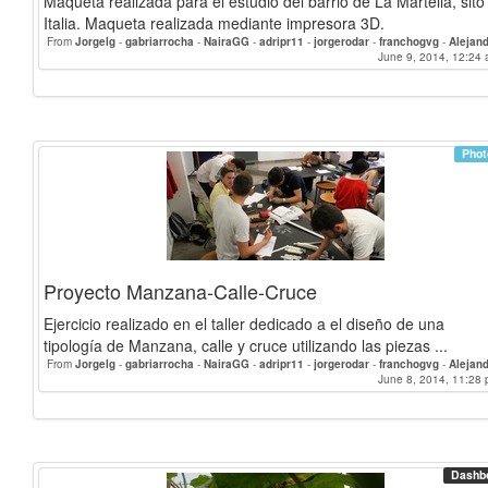
Maqueta realizada para el estudio del barrio de La Martella, sito
Italia. Maqueta realizada mediante impresora 3D.
From
Jorgelg
-
gabriarrocha
-
NairaGG
-
adripr11
-
jorgerodar
-
franchogvg
-
Alejan
fatima
June 9, 2014, 12:24 
-
jmtz
-
Salva
-
Phot
Proyecto Manzana-Calle-Cruce
Ejercicio realizado en el taller dedicado a el diseño de una
tipología de Manzana, calle y cruce utilizando las piezas ...
From
Jorgelg
-
gabriarrocha
-
NairaGG
-
adripr11
-
jorgerodar
-
franchogvg
-
Alejan
fatima
June 8, 2014, 11:28 
-
jmtz
-
Salva
-
Dashb