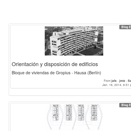
Blog E
Orientación y disposición de edificios
Bloque de viviendas de Gropius - Hausa (Berlín)
From
jafs
-
jmtz
-
S
Jan. 16, 2014, 6:51 
Blog E