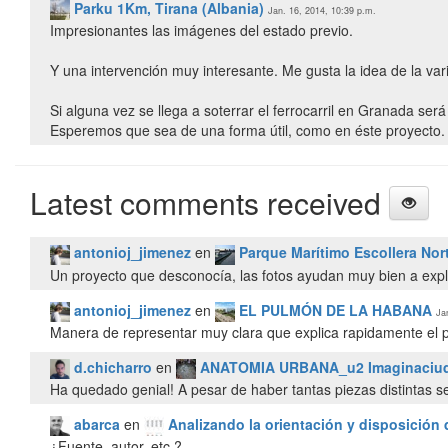
Parku 1Km, Tirana (Albania)
Jan. 16, 2014, 10:39 p.m.
Impresionantes las imágenes del estado previo.
Y una intervención muy interesante. Me gusta la idea de la var
Si alguna vez se llega a soterrar el ferrocarril en Granada ser
Esperemos que sea de una forma útil, como en éste proyecto.
Latest comments received
antonioj_jimenez
en
Parque Marítimo Escollera Nor
Un proyecto que desconocía, las fotos ayudan muy bien a expl
antonioj_jimenez
en
EL PULMÓN DE LA HABANA
Ja
Manera de representar muy clara que explica rapidamente el p
d.chicharro
en
ANATOMIA URBANA_u2 Imaginaciu
Ha quedado genial! A pesar de haber tantas piezas distintas
abarca
en
Analizando la orientación y disposición
¿Fuente, autor, etc.?