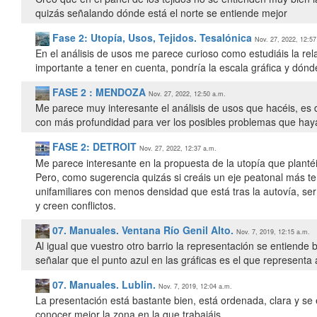
quizás señalando dónde está el norte se entiende mejor
Fase 2: Utopía, Usos, Tejidos. Tesalónica
Nov. 27, 2022, 12:57
En el análisis de usos me parece curioso como estudiáis la rel
importante a tener en cuenta, pondría la escala gráfica y dónde
FASE 2 : MENDOZA
Nov. 27, 2022, 12:50 a.m.
Me parece muy interesante el análisis de usos que hacéis, es di
con más profundidad para ver los posibles problemas que hay
FASE 2: DETROIT
Nov. 27, 2022, 12:37 a.m.
Me parece interesante en la propuesta de la utopía que planté
Pero, como sugerencia quizás si creáis un eje peatonal más terr
unifamiliares con menos densidad que está tras la autovía, ser
y creen conflictos.
07. Manuales. Ventana Río Genil Alto.
Nov. 7, 2019, 12:15 a.m.
Al igual que vuestro otro barrio la representación se entiende 
señalar que el punto azul en las gráficas es el que representa 
07. Manuales. Lublin.
Nov. 7, 2019, 12:04 a.m.
La presentación está bastante bien, está ordenada, clara y se
conocer mejor la zona en la que trabajáis.