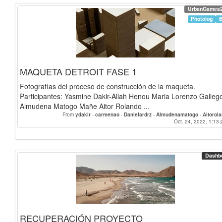
UrbanGames
Photolog
MAQUETA DETROIT FASE 1
Fotografías del proceso de construcción de la maqueta.
Participantes: Yasmine Dakir-Allah Henou Maria Lorenzo Galleg
Almudena Matogo Mañe Aitor Rolando ...
From
ydakir
-
carmenao
-
Danielardrz
-
Almudenamatogo
-
Aitorol
Oct. 24, 2022, 1:13 
Dashb
RECUPERACIÓN PROYECTO