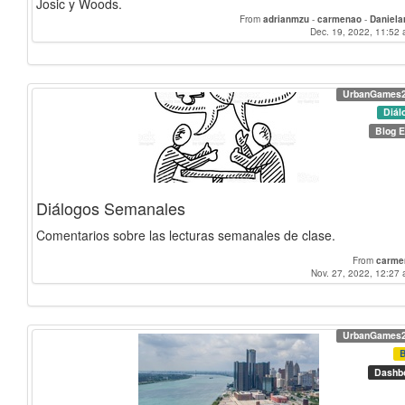
Josic y Woods.
From
adrianmzu
-
carmenao
-
Daniela
Dec. 19, 2022, 11:52 
UrbanGames
Diál
Blog E
Diálogos Semanales
Comentarios sobre las lecturas semanales de clase.
From
carme
Nov. 27, 2022, 12:27 
UrbanGames
Dashb