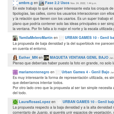
ambre.g
en
Fase 2.2 Usos
Nov. 24, 2022, 1:44 p.m.
En este trabajo lo qué es super interesante esta los croquis d
tipologías, las calles, como los usuarios interaccionan con ello
y la relación que tienen con los usarios. Es un super trabajo e
plano que podría contener solo las ideas principales o ser si
la ventana. Por fin falta a lo major el norte y la escala utilizada
YamilaMeleroMartin
en
URBAN GAMES 10 - Genil ba
La propuesta de baja densidad y la del superblock me parecen c
en cuenta el entorno.
Esther_MN
en
MAQUETA VENTANA GENIL BAJO
Jan.
Pienso que deberíais haber puesto la foto en grande, no solo l
mariamontenegro
en
Urban Games 4 - Genil Bajo
Jan
Es muy interesante la forma de representación utilizada, es s
que deberíamos intentar todos.
Por otro lado creo que la propuesta al ser tan simple necesita 
del todo.
LauraRosasLopez
en
URBAN GAMES 10 - Genil baj
La propuesta respecto a la baja densidad y a la alta densida
comentario de Juanjo, si queréis unir espacios de vegetación,