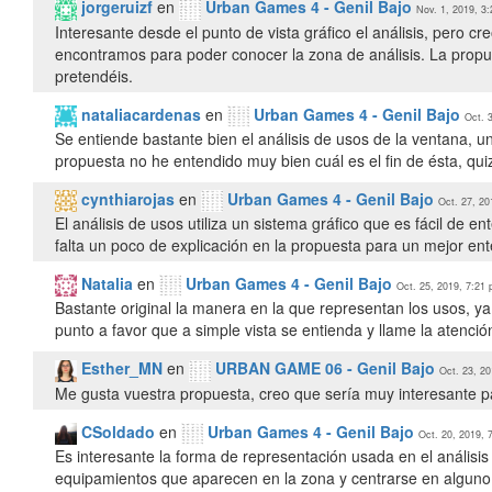
jorgeruizf
en
Urban Games 4 - Genil Bajo
Nov. 1, 2019, 3:
Interesante desde el punto de vista gráfico el análisis, pero c
encontramos para poder conocer la zona de análisis. La propu
pretendéis.
nataliacardenas
en
Urban Games 4 - Genil Bajo
Oct. 
Se entiende bastante bien el análisis de usos de la ventana, un
propuesta no he entendido muy bien cuál es el fin de ésta, qui
cynthiarojas
en
Urban Games 4 - Genil Bajo
Oct. 27, 20
El análisis de usos utiliza un sistema gráfico que es fácil de e
falta un poco de explicación en la propuesta para un mejor en
Natalia
en
Urban Games 4 - Genil Bajo
Oct. 25, 2019, 7:21 
Bastante original la manera en la que representan los usos, y
punto a favor que a simple vista se entienda y llame la atención
Esther_MN
en
URBAN GAME 06 - Genil Bajo
Oct. 23, 20
Me gusta vuestra propuesta, creo que sería muy interesante par
CSoldado
en
Urban Games 4 - Genil Bajo
Oct. 20, 2019, 
Es interesante la forma de representación usada en el análisi
equipamientos que aparecen en la zona y centrarse en alguno 