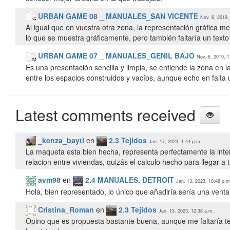
URBAN GAME 08 _ MANUALES_SAN VICENTE
Nov. 6, 2019,
Al igual que en vuestra otra zona, la representación gráfica me
lo que se muestra gráficamente, pero también faltaría un texto 
URBAN GAME 07 _ MANUALES_GENIL BAJO
Nov. 6, 2019, 1
Es una presentación sencilla y limpia, se entiende la zona en l
entre los espacios construidos y vacíos, aunque echo en falta u
Latest comments received
_kenza_bayti
en
2.3 Tejidos
Jan. 17, 2023, 1:44 p.m.
La maqueta esta bien hecha, representa perfectamente la inter
relacion entre viviendas, quizás el calculo hecho para llegar a
avm98
en
2.4 MANUALES. DETROIT
Jan. 13, 2023, 10:48 p.m
Hola, bien representado, lo único que añadiría sería una ve
Cristina_Roman
en
2.3 Tejidos
Jan. 13, 2023, 12:38 a.m.
Opino que es propuesta bastante buena, aunque me faltaría t