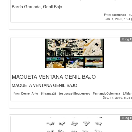
Barrio Granada, Genil Bajo
From
carmenao
-
au
Jan. 4, 2020, 1:24 
Blog E
MAQUETA VENTANA GENIL BAJO
MAQUETA VENTANA GENIL BAJO
From
Decre_Anto
-
Silvanaz28
-
jesuscastilloguerrero
-
FernandoColomera
-
LFMar
MartaGarcia
-
SraUrre
-
carmenao
-
marialuisa
-
Juandewv
Dec. 14, 2019, 8:08 
-
castroga
YamilaMeleroMartin
-
jlremacho
-
catala1999
-
carlosespases
-
mariajosepl
SergioGA
-
au
Blog E