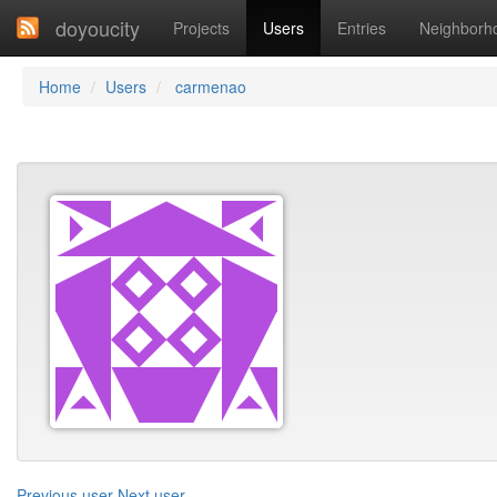
doyoucity
Projects
Users
Entries
Neighborh
Home
Users
carmenao
Previous user
Next user