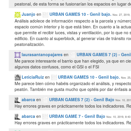
peatonal, de esta forma se fusionarían los espacios en lugar d
Juanjo
en
URBAN GAMES 10 - Genil bajo.
Nov. 27, 2019,
Análisis adolece de información respecto a la parcela y númer
espacio común interior y lo que está bien. En cuanto a la actua
que permite el recibir luces, vistas y ventilación, por lo que
edificio. En cuanto al superblock, al generar vías de tránsito 
peatonalización.
laurasantanopajares
en
URBAN GAMES 7 (2) - Genil
Me parece interesante el barrio que han elegido, ya que en ci
algunos datos confusos, como el GSI o el FSI
LeticiaRuiz
en
URBAN GAMES 10 - Genil bajo.
Nov. 25
Me parece bien cómo habéis organizado el análisis, y respect
peatón. También me gusta mucho que optéis por dar énfasis a 
abarca
en
URBAN GAMES 7 (2) - Genil Bajo
Nov. 10, 201
Hay errores graves en prácticamente todos los indicadores. Re
abarca
en
URBAN GAME 7 - Genil Bajo
Nov. 10, 2019, 8:43
Hay errores graves en prácticamente todos los indicadores. Re