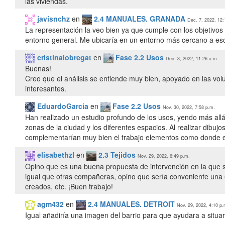
las viviendas.
javisnchz
en
2.4 MANUALES. GRANADA
Dec. 7, 2022, 12:
La representación la veo bien ya que cumple con los objetivo
entorno general. Me ubicaría en un entorno más cercano a es
cristinalobregat
en
Fase 2.2 Usos
Dec. 3, 2022, 11:26 a.m.
Buenas!
Creo que el análisis se entiende muy bien, apoyado en las vo
interesantes.
EduardoGarcia
en
Fase 2.2 Usos
Nov. 30, 2022, 7:58 p.m.
Han realizado un estudio profundo de los usos, yendo más all
zonas de la ciudad y los diferentes espacios. Al realizar dibuj
complementarían muy bien el trabajo elementos como donde está
elisabethzl
en
2.3 Tejidos
Nov. 29, 2022, 6:49 p.m.
Opino que es una buena propuesta de intervención en la que s
igual que otras compañeras, opino que sería conveniente una
creados, etc. ¡Buen trabajo!
agm432
en
2.4 MANUALES. DETROIT
Nov. 29, 2022, 4:10 p.
Igual añadiría una imagen del barrio para que ayudara a situar