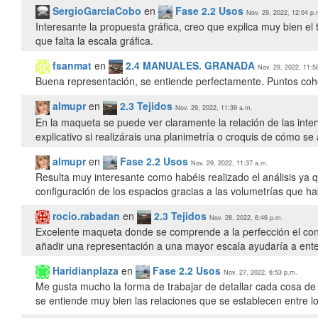
SergioGarciaCobo
en
Fase 2.2 Usos
Nov. 29, 2022, 12:04 p.
Interesante la propuesta gráfica, creo que explica muy bien el 
que falta la escala gráfica.
fsanmat
en
2.4 MANUALES. GRANADA
Nov. 29, 2022, 11:5
Buena representación, se entiende perfectamente. Puntos coh
almupr
en
2.3 Tejidos
Nov. 29, 2022, 11:39 a.m.
En la maqueta se puede ver claramente la relación de las inte
explicativo si realizárais una planimetría o croquis de cómo se a
almupr
en
Fase 2.2 Usos
Nov. 29, 2022, 11:37 a.m.
Resulta muy interesante como habéis realizado el análisis ya q
configuración de los espacios gracias a las volumetrías que ha
rocio.rabadan
en
2.3 Tejidos
Nov. 28, 2022, 6:46 p.m.
Excelente maqueta donde se comprende a la perfección el cont
añadir una representación a una mayor escala ayudaría a enten
Haridianplaza
en
Fase 2.2 Usos
Nov. 27, 2022, 6:53 p.m.
Me gusta mucho la forma de trabajar de detallar cada cosa de i
se entiende muy bien las relaciones que se establecen entre los