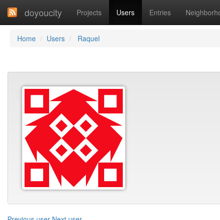
doyoucity
Projects
Users
Entries
Neighborh
Home
Users
Raquel
Previous user
Next user