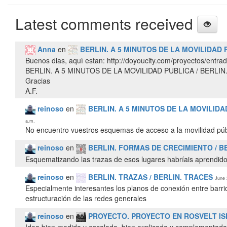
Latest comments received
Anna
en
BERLIN. A 5 MINUTOS DE LA MOVILIDAD 
Buenos dias, aquì estan: http://doyoucity.com/proyectos/entra
BERLIN. A 5 MINUTOS DE LA MOVILIDAD PUBLICA / BERLIN
Gracias
A.F.
reinoso
en
BERLIN. A 5 MINUTOS DE LA MOVILIDA
a.m.
No encuentro vuestros esquemas de acceso a la movilidad púb
reinoso
en
BERLIN. FORMAS DE CRECIMIENTO / 
Esquematizando las trazas de esos lugares habríais aprendido
reinoso
en
BERLIN. TRAZAS / BERLIN. TRACES
June 
Especialmente interesantes los planos de conexión entre barrio
estructuración de las redes generales
reinoso
en
PROYECTO. PROYECTO EN ROSVELT IS
Idea bien medida y escalada, bien explicada y complementa