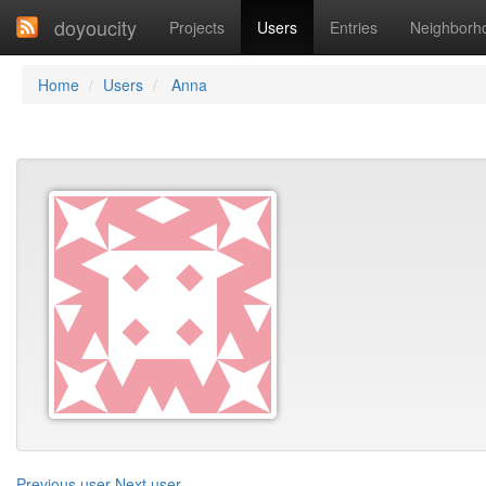
doyoucity
Projects
Users
Entries
Neighborh
Home
Users
Anna
Previous user
Next user