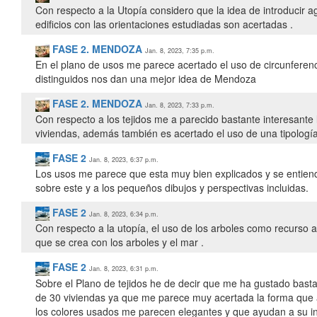
Con respecto a la Utopía considero que la idea de introducir 
edificios con las orientaciones estudiadas son acertadas .
FASE 2. MENDOZA
Jan. 8, 2023, 7:35 p.m.
En el plano de usos me parece acertado el uso de circunferen
distinguidos nos dan una mejor idea de Mendoza
FASE 2. MENDOZA
Jan. 8, 2023, 7:33 p.m.
Con respecto a los tejidos me a parecido bastante interesante l
viviendas, además también es acertado el uso de una tipología d
FASE 2
Jan. 8, 2023, 6:37 p.m.
Los usos me parece que esta muy bien explicados y se entiende
sobre este y a los pequeños dibujos y perspectivas incluidas.
FASE 2
Jan. 8, 2023, 6:34 p.m.
Con respecto a la utopía, el uso de los arboles como recurso a
que se crea con los arboles y el mar .
FASE 2
Jan. 8, 2023, 6:31 p.m.
Sobre el Plano de tejidos he de decir que me ha gustado bastan
de 30 viviendas ya que me parece muy acertada la forma que
los colores usados me parecen elegantes y que ayudan a su int