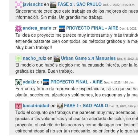
javisnchz
en
FASE 2 : SAO PAULO
Dec. 7, 2022, 11:22 a.m.
Sinceramente creo que este trabajo es de los mejores de nuestr
información. Sin más. Un grandísimo trabajo.
andrea_marin
en
PROYECTO FINAL - AIRE
Dec. 6, 2022,
Tu idea de proyecto me parece muy interesante y más tratándo
entiende bastante bien con todos los métodos gráficos y la ma
Muy buen trabajo!!
nacho_ruiz
en
Urban Game 2.4 Manuales
Dec. 6, 2022, 2
El modelo que habéis elegido me ha causado interés, por la for
gráfica es clara. Buen trabajo.
ydakir
en
PROYECTO FINAL - AIRE
Dec. 4, 2022, 1:30 p.m.
Formato y forma de representar espectacular, se ve que se ha
planta, secciones, alzados y volúmenes, los esquemas y la m
luciatrinidad
en
FASE 1 : SAO PAULO
Dec. 3, 2022, 8:07 p.
Todo el conjunto de trabajos me parecen muy muy acertados, s
gracias a las volumetrías y al uso tan acertado del color, se 
proyecto, el estudio de las aceras y como dialogan con los edi
estrechándose al no ser tan necesario, se entiendo y lo que s