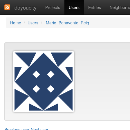
doyoucity
Projects
Users
Entries
Neighborh
Home
Users
Mario_Benavente_Reig
Previous user
Next user