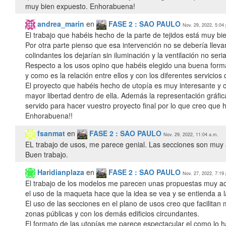
muy bien expuesto. Enhorabuena!
andrea_marin
en
FASE 2 : SAO PAULO
Nov. 29, 2022, 5:04
El trabajo que habéis hecho de la parte de tejidos está muy b
Por otra parte pienso que esa intervención no se debería lleva
colindantes los dejarían sin iluminación y la ventilación no ser
Respecto a los usos opino que habéis elegido una buena forma
y como es la relación entre ellos y con los diferentes servicios
El proyecto que habéis hecho de utopía es muy interesante y 
mayor libertad dentro de ella. Además la representación gráfi
servido para hacer vuestro proyecto final por lo que creo que
Enhorabuena!!
fsanmat
en
FASE 2 : SAO PAULO
Nov. 29, 2022, 11:04 a.m.
EL trabajo de usos, me parece genial. Las secciones son muy a
Buen trabajo.
Haridianplaza
en
FASE 2 : SAO PAULO
Nov. 27, 2022, 7:19
El trabajo de los modelos me parecen unas propuestas muy ace
el uso de la maqueta hace que la idea se vea y se entienda a l
El uso de las secciones en el plano de usos creo que facilitan 
zonas públicas y con los demás edificios circundantes.
El formato de las utopías me parece espectacular el como lo h