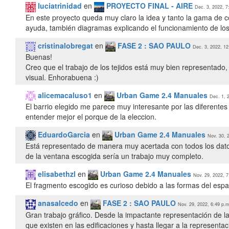
luciatrinidad
en
PROYECTO FINAL - AIRE
Dec. 3, 2022, 7
En este proyecto queda muy claro la idea y tanto la gama de c
ayuda, también diagramas explicando el funcionamiento de los
cristinalobregat
en
FASE 2 : SAO PAULO
Dec. 3, 2022, 12
Buenas!
Creo que el trabajo de los tejidos está muy bien representad
visual. Enhorabuena :)
alicemacaluso1
en
Urban Game 2.4 Manuales
Dec. 1, 
El barrio elegido me parece muy interesante por las diferentes t
entender mejor el porque de la eleccion.
EduardoGarcia
en
Urban Game 2.4 Manuales
Nov. 30, 
Está representado de manera muy acertada con todos los dato
de la ventana escogida sería un trabajo muy completo.
elisabethzl
en
Urban Game 2.4 Manuales
Nov. 29, 2022, 7
El fragmento escogido es curioso debido a las formas del espac
anasalcedo
en
FASE 2 : SAO PAULO
Nov. 29, 2022, 6:49 p.m
Gran trabajo gráfico. Desde la impactante representación de la 
que existen en las edificaciones y hasta llegar a la representac