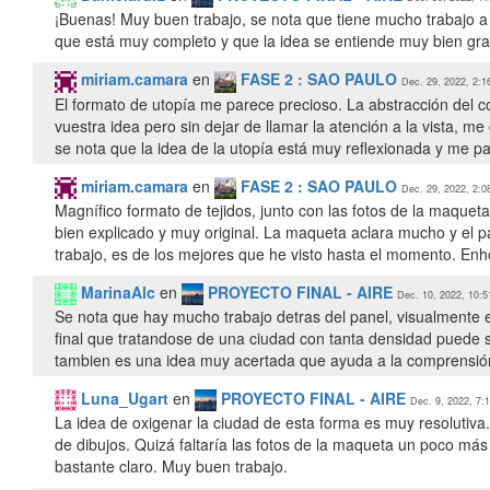
¡Buenas! Muy buen trabajo, se nota que tiene mucho trabajo a 
que está muy completo y que la idea se entiende muy bien graci
miriam.camara
en
FASE 2 : SAO PAULO
Dec. 29, 2022, 2:1
El formato de utopía me parece precioso. La abstracción del co
vuestra idea pero sin dejar de llamar la atención a la vista, m
se nota que la idea de la utopía está muy reflexionada y me pa
miriam.camara
en
FASE 2 : SAO PAULO
Dec. 29, 2022, 2:0
Magnífico formato de tejidos, junto con las fotos de la maque
bien explicado y muy original. La maqueta aclara mucho y el 
trabajo, es de los mejores que he visto hasta el momento. En
MarinaAlc
en
PROYECTO FINAL - AIRE
Dec. 10, 2022, 10:5
Se nota que hay mucho trabajo detras del panel, visualmente e
final que tratandose de una ciudad con tanta densidad puede s
Luna_Ugart
en
PROYECTO FINAL - AIRE
Dec. 9, 2022, 7:
La idea de oxigenar la ciudad de esta forma es muy resolutiva.
de dibujos. Quizá faltaría las fotos de la maqueta un poco má
bastante claro. Muy buen trabajo.