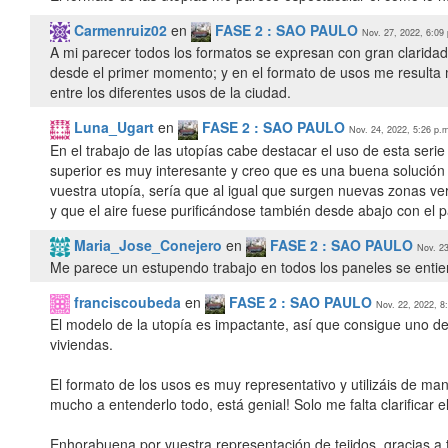
Carmenruiz02
en
FASE 2 : SAO PAULO
Nov. 27, 2022, 6:09
A mi parecer todos los formatos se expresan con gran claridad
desde el primer momento; y en el formato de usos me resulta 
entre los diferentes usos de la ciudad.
Luna_Ugart
en
FASE 2 : SAO PAULO
Nov. 24, 2022, 5:26 p.
En el trabajo de las utopías cabe destacar el uso de esta seri
superior es muy interesante y creo que es una buena solución 
vuestra utopía, sería que al igual que surgen nuevas zonas verd
Maria_Jose_Conejero
en
FASE 2 : SAO PAULO
Nov. 23
Me parece un estupendo trabajo en todos los paneles se entie
franciscoubeda
en
FASE 2 : SAO PAULO
Nov. 22, 2022, 8
El modelo de la utopía es impactante, así que consigue uno de 
viviendas.
El formato de los usos es muy representativo y utilizáis de
mucho a entenderlo todo, está genial! Solo me falta clarificar e
Enhorabuena por vuestra representación de tejidos, gracias a t