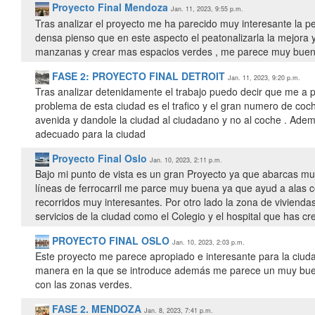
Proyecto Final Mendoza
Jan. 11, 2023, 9:55 p.m.
Tras analizar el proyecto me ha parecido muy interesante la 
densa pienso que en este aspecto el peatonalizarla la mejora 
manzanas y crear mas espacios verdes , me parece muy buen
FASE 2: PROYECTO FINAL DETROIT
Jan. 11, 2023, 9:20 p.m.
Tras analizar detenidamente el trabajo puedo decir que me a pa
problema de esta ciudad es el trafico y el gran numero de co
avenida y dandole la ciudad al ciudadano y no al coche . Ade
adecuado para la ciudad
Proyecto Final Oslo
Jan. 10, 2023, 2:11 p.m.
Bajo mi punto de vista es un gran Proyecto ya que abarcas mu
líneas de ferrocarril me parce muy buena ya que ayud a alas c
recorridos muy interesantes. Por otro lado la zona de vivien
servicios de la ciudad como el Colegio y el hospital que has cr
PROYECTO FINAL OSLO
Jan. 10, 2023, 2:03 p.m.
Este proyecto me parece apropiado e interesante para la ciudad
manera en la que se introduce además me parece un muy buen
con las zonas verdes.
FASE 2. MENDOZA
Jan. 8, 2023, 7:41 p.m.