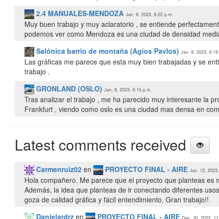
2.4 MANUALES-MENDOZA
Jan. 8, 2023, 6:22 p.m.
Muy buen trabajo y muy aclaratorio , se entiende perfectamente
podemos ver como Mendoza es una ciudad de densidad media. 
Salónica barrio de montaña (Agios Pavlos)
Jan. 8, 2023, 6:19
Las gráficas me parece que esta muy bien trabajadas y se ent
trabajo .
GRONLAND (OSLO)
Jan. 8, 2023, 6:15 p.m.
Tras analizar el trabajo , me ha parecido muy interesante la 
Frankfurt , viendo como oslo es una ciudad mas densa en com
Latest comments received
Carmenruiz02
en
PROYECTO FINAL - AIRE
Jan. 12, 2023
Hola compañero. Me parece que el proyecto que planteas es mu
Además, la idea que planteas de ir conectando diferentes usos
Danielardrz
en
PROYECTO FINAL - AIRE
Dec. 30, 2022, 11