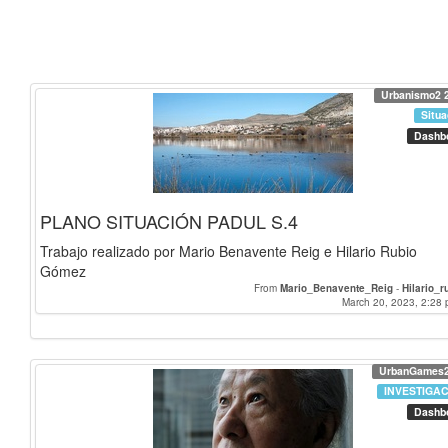
Urbanismo2 
Situa
Dashb
PLANO SITUACIÓN PADUL S.4
Trabajo realizado por Mario Benavente Reig e Hilario Rubio
Gómez
From
Mario_Benavente_Reig
-
Hilario_r
March 20, 2023, 2:28 
UrbanGames
INVESTIGA
Dashb