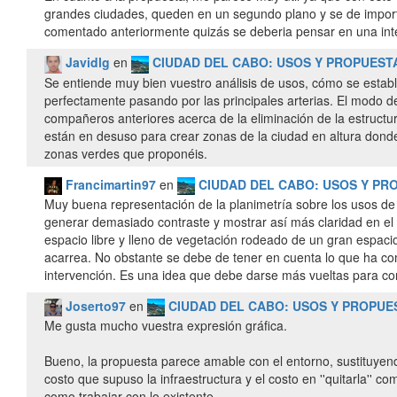
grandes ciudades, queden en un segundo plano y se de import
comentado anteriormente quizás se deberia pensar en una inte
Javidlg
en
CIUDAD DEL CABO: USOS Y PROPUES
Se entiende muy bien vuestro análisis de usos, cómo se establ
perfectamente pasando por las principales arterias. El modo de
compañeros anteriores acerca de la eliminación de la estructur
están en desuso para crear zonas de la ciudad en altura donde
zonas verdes que proponéis.
Francimartin97
en
CIUDAD DEL CABO: USOS Y PR
Muy buena representación de la planimetría sobre los usos de 
generar demasiado contraste y mostrar así más claridad en el
espacio libre y lleno de vegetación rodeado de un gran espacio
acarrea. No obstante se debe de tener en cuenta lo que ha c
intervención. Es una idea que debe darse más vueltas para con
Joserto97
en
CIUDAD DEL CABO: USOS Y PROPU
Me gusta mucho vuestra expresión gráfica.
Bueno, la propuesta parece amable con el entorno, sustituyend
costo que supuso la infraestructura y el costo en ''quitarla'' co
como trabajar con lo existente.