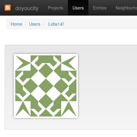
doyoucity
Projects
Users
Entries
Neighborh
Home
Users
Lidia14f