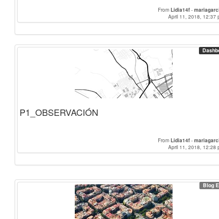
From
Lidia14f
-
mariagarc
April 11, 2018, 12:37 
Dashb
P1_OBSERVACIÓN
From
Lidia14f
-
mariagarc
April 11, 2018, 12:28 
Blog E