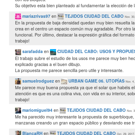
Su objetivo esta bien planteado al fundamentar la elección 
mariazrivas97
en
TEJIDOS CIUDAD DEL CABO
Nov. 30
En la propuesta de baja densidad quedan muy bien resuelta la v
crea en el centro un espacio común muy agradable. Por otro la
funcional. Por último, destacar la expresión gráfica del format
trabajo!
sarafadda
en
CIUDAD DEL CABO: USOS Y PROPU
El trabajo subre el estudio de los usos me parece muy ben hec
explicado gracias a el buen dibujo.
La propuesta me parece sencilla pero utile y interesante.
samuelrodguez
en
URBAN GAME 06. UTOPÍAS
Nov. 4,
Me parece muy buena propuesta ya que el solar que habéis ele
atención es que es una colina viva, con vida en su interior, so
trabajo!
mariomiguel94
en
TEJIDOS CIUDAD DEL CABO
Nov. 3
Me ha parecido muy interesante la propuesta de superbloque, 
manzanas creando un gran espacio público y desviando ese tr
BlancaRH
en
TEJIDOS CIUDAD DEL CABO
Oct. 29, 2017