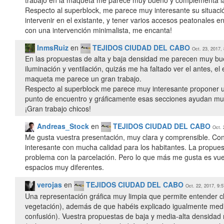
Respecto al superblock, me parece muy interesante su situació
intervenir en el existante, y tener varios accesos peatonales e
con una intervención minimalista, me encanta!
InmsRuiz
en
TEJIDOS CIUDAD DEL CABO
Oct. 23, 2017,
En las propuestas de alta y baja densidad me parecen muy bu
iluminación y ventilación, quizás me ha faltado ver el antes, 
maqueta me parece un gran trabajo.
Respecto al superblock me parece muy interesante proponer u
punto de encuentro y gráficamente esas secciones ayudan much
Andreas_Stock
en
TEJIDOS CIUDAD DEL CABO
Oct. 
Me gusta vuestra presentación, muy clara y comprensible. Co
interesante con mucha calidad para los habitantes. La propue
problema con la parcelación. Pero lo que más me gusta es vu
espacios muy diferentes.
verojas
en
TEJIDOS CIUDAD DEL CABO
Oct. 22, 2017, 9:
Una representación gráfica muy limpia que permite entender cl
vegetación), además de que habéis explicado igualmente media
confusión). Vuestra propuestas de baja y media-alta densidad