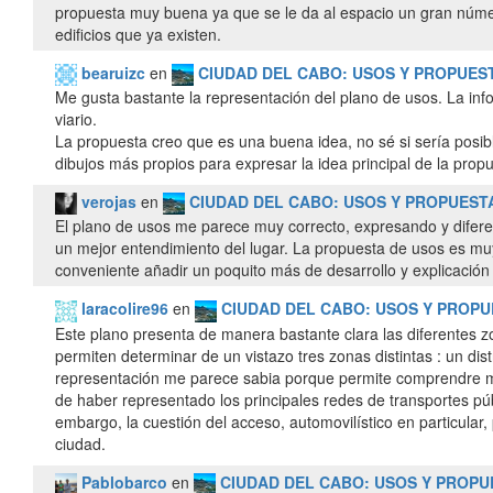
propuesta muy buena ya que se le da al espacio un gran núme
edificios que ya existen.
bearuizc
en
CIUDAD DEL CABO: USOS Y PROPUES
Me gusta bastante la representación del plano de usos. La inf
viario.
La propuesta creo que es una buena idea, no sé si sería posibl
dibujos más propios para expresar la idea principal de la prop
verojas
en
CIUDAD DEL CABO: USOS Y PROPUES
El plano de usos me parece muy correcto, expresando y diferenc
un mejor entendimiento del lugar. La propuesta de usos es mu
conveniente añadir un poquito más de desarrollo y explicación
laracolire96
en
CIUDAD DEL CABO: USOS Y PROP
Este plano presenta de manera bastante clara las diferentes z
permiten determinar de un vistazo tres zonas distintas : un di
representación me parece sabia porque permite comprendre mu
de haber representado los principales redes de transportes púb
embargo, la cuestión del acceso, automovilístico en particular,
ciudad.
Pablobarco
en
CIUDAD DEL CABO: USOS Y PROP