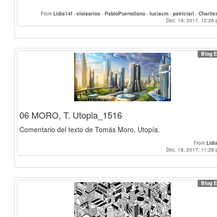
From
Lidia14f
-
eloisarios
-
PabloPuertollano
-
luciacm
-
patriciarl
-
Charli
rubenmena97
-
pceacero
-
Sergio
-
Mati
-
Laurajm11
-
Pabloazpe
Dec. 19, 2017, 12:26 
-
yurigaga
Saradelgado
-
mariazrivas97
-
AndreaParra
-
bearuizc
-
Elisabeth68
-
Angel
Blog E
06 MORO, T. Utopia_1516
Comentario del texto de Tomás Moro, Utopía.
From
Lidi
Dec. 18, 2017, 11:28 
Blog E