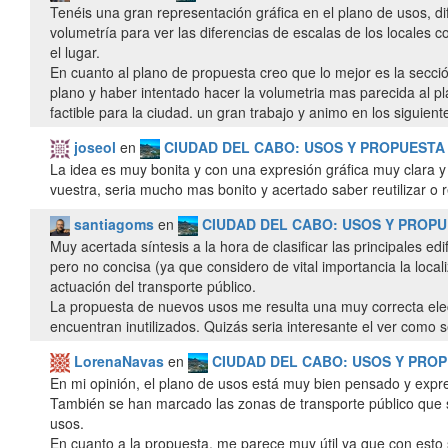
Tenéis una gran representación gráfica en el plano de usos, di
volumetría para ver las diferencias de escalas de los locales c
el lugar.
En cuanto al plano de propuesta creo que lo mejor es la secci
plano y haber intentado hacer la volumetria mas parecida al 
factible para la ciudad. un gran trabajo y animo en los siguient
joseol
en
CIUDAD DEL CABO: USOS Y PROPUEST
La idea es muy bonita y con una expresión gráfica muy clara y 
vuestra, seria mucho mas bonito y acertado saber reutilizar o 
santiagoms
en
CIUDAD DEL CABO: USOS Y PROP
Muy acertada síntesis a la hora de clasificar las principales e
pero no concisa (ya que considero de vital importancia la local
actuación del transporte público.
La propuesta de nuevos usos me resulta una muy correcta elec
encuentran inutilizados. Quizás seria interesante el ver como s
LorenaNavas
en
CIUDAD DEL CABO: USOS Y PRO
En mi opinión, el plano de usos está muy bien pensado y expres
También se han marcado las zonas de transporte público que s
usos.
En cuanto a la propuesta, me parece muy útil ya que con esto 