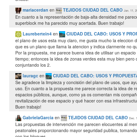
mariacerdan
en
TEJIDOS CIUDAD DEL CABO
Jan. 11, 2
En cuanto a la representación de baja-alta densidad me parece
superblock me ha parecido muy acertada. Buen trabajo!
Laurebertein4
en
CIUDAD DEL CABO: USOS Y PR
el plano de usos esta muy claro, me gusta mucho la eleccion de
que es un plano que llama la atencion y indica clarmente no q
Por la propuesta, me parece buena idea de utilisar un espaci
tiempo; entonces la idea de zonas verdes esta muy bien pero q
lauragc
en
CIUDAD DEL CABO: USOS Y PROPUES
Se agradece la limpieza y concisión del plano de usos, que ay
uso. En cuanto a la propuesta me parece correcta la idea de r
espacios públicos, aunque, como ya os comentan mis compañe
revitalización de ese espacio y qué hacer con esa infraestructu
Buen trabajo!
GabrielaGarcia
en
TEJIDOS CIUDAD DEL CABO
Dec. 
Las propuestas de intervención me parecen elocuentes al menci
peatonales proporcionando mayor seguridad publica, tomando 
con los bloques.