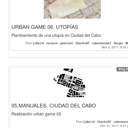
URBAN GAME 06. UTOPÍAS
Planteamiento de una utopía en Ciudad del Cabo.
From
Lidia14f
-
luciacm
-
patriciarl
-
CharlieAP
-
rubenmena97
-
Sergio
-
M
Saradelgado
Nov. 2, 2017, 9:55 
-
mariazriv
Blog E
05.MANUALES. CIUDAD DEL CABO
Realización urban game 05
From
Lidia14f
-
CharlieAP
-
rubenmen
Oct. 31, 2017, 6:31 