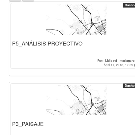
Dashb
P5_ANÁLISIS PROYECTIVO
From
Lidia14f
-
mariagarc
April 11, 2018, 12:39 
Dashb
P3_PAISAJE