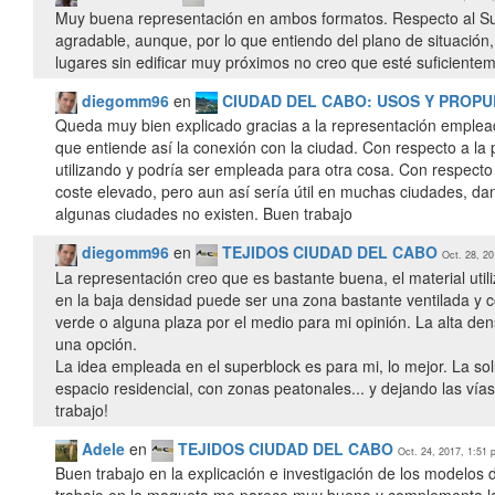
Muy buena representación en ambos formatos. Respecto al Su
agradable, aunque, por lo que entiendo del plano de situación,
lugares sin edificar muy próximos no creo que esté suficienteme
diegomm96
en
CIUDAD DEL CABO: USOS Y PROP
Queda muy bien explicado gracias a la representación empleada
que entiende así la conexión con la ciudad. Con respecto a la
utilizando y podría ser empleada para otra cosa. Con respecto
coste elevado, pero aun así sería útil en muchas ciudades, d
algunas ciudades no existen. Buen trabajo
diegomm96
en
TEJIDOS CIUDAD DEL CABO
Oct. 28, 20
La representación creo que es bastante buena, el material uti
en la baja densidad puede ser una zona bastante ventilada y co
verde o alguna plaza por el medio para mi opinión. La alta d
una opción.
La idea empleada en el superblock es para mi, lo mejor. La s
espacio residencial, con zonas peatonales... y dejando las ví
trabajo!
Adele
en
TEJIDOS CIUDAD DEL CABO
Oct. 24, 2017, 1:51 
Buen trabajo en la explicación e investigación de los modelos de
trabajo en la maqueta me parece muy bueno y complementa las 