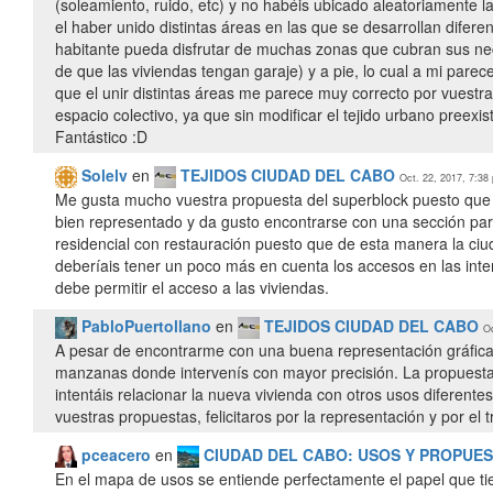
(soleamiento, ruido, etc) y no habéis ubicado aleatoriamente l
el haber unido distintas áreas en las que se desarrollan difer
habitante pueda disfrutar de muchas zonas que cubran sus nece
de que las viviendas tengan garaje) y a pie, lo cual a mi pare
que el unir distintas áreas me parece muy correcto por vuestr
espacio colectivo, ya que sin modificar el tejido urbano preexis
Fantástico :D
Solelv
en
TEJIDOS CIUDAD DEL CABO
Oct. 22, 2017, 7:38
Me gusta mucho vuestra propuesta del superblock puesto que
bien representado y da gusto encontrarse con una sección pa
residencial con restauración puesto que de esta manera la ci
deberíais tener un poco más en cuenta los accesos en las inte
debe permitir el acceso a las viviendas.
PabloPuertollano
en
TEJIDOS CIUDAD DEL CABO
Oc
A pesar de encontrarme con una buena representación gráfica 
manzanas donde intervenís con mayor precisión. La propuesta
intentáis relacionar la nueva vivienda con otros usos diferente
vuestras propuestas, felicitaros por la representación y por el
pceacero
en
CIUDAD DEL CABO: USOS Y PROPUE
En el mapa de usos se entiende perfectamente el papel que ti