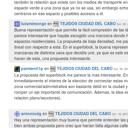
también la relación que existe con los medios de transporte e
espacio verde a una zona que ya no se usa, sin embargo echo 
centraros en ese espacio y posibles accesos a él.
luismimonge
en
TEJIDOS CIUDAD DEL CABO
Oct. 20, 
Buena representación que permite la fácil compresión de las i
parece interesante que hayáis escogido una manzana donde ha
espacios residenciales. La propuesta de baja densidad, me par
lineal con respecto a esta. En el superblock, la buena represe
manzanas de distintos usos que decidís unir, ya que es este esp
hacen de esta, una propuesta interesante.
parmenti1p
en
TEJIDOS CIUDAD DEL CABO
Oct. 20, 20
La propuesta del superblock me parece la mas interesante. En
inmediatamente el interes de la eleccion de connectar estas ma
zona comercial/admnistrativa son bastante debil en la ciudad 
romper un eje importante de comunicación. Ademas, la idea es c
relacion plano/secciones).
antoniodg
en
TEJIDOS CIUDAD DEL CABO
Oct. 19, 2017
Hay una representación muy buena que permite entender las pr
bien ambas propuesta pero creo que harían falta algunas calles