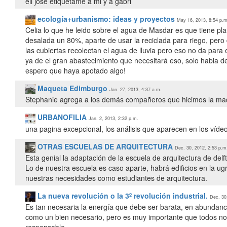
eii jose etiquetame a mi y a gabri
ecología+urbanismo: ideas y proyectos
May 16, 2013, 8:54 p.m
Celia lo que he leido sobre el agua de Masdar es que tiene pl
desalada un 80%, aparte de usar la reciclada para riego, pero
las cubiertas recolectan el agua de lluvia pero eso no da para e
ya de el gran abastecimiento que necesitará eso, solo habla de
espero que haya apotado algo!
Maqueta Edimburgo
Jan. 27, 2013, 4:37 a.m.
Stephanie agrega a los demás compañeros que hicimos la maq
URBANOFILIA
Jan. 2, 2013, 2:32 p.m.
una pagina excepcional, los análisis que aparecen en los víd
OTRAS ESCUELAS DE ARQUITECTURA
Dec. 30, 2012, 2:53 p.m
Esta genial la adaptación de la escuela de arquitectura de de
Lo de nuestra escuela es caso aparte, habrá edificios en la ug
nuestras necesidades como estudiantes de arquitectura.
La nueva revolución o la 3º revolución industrial.
Dec. 30
Es tan necesaria la energía que debe ser barata, en abundanci
como un bien necesario, pero es muy importante que todos no