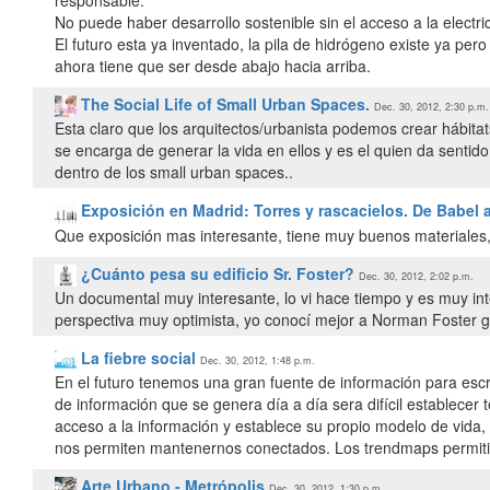
responsable.
No puede haber desarrollo sostenible sin el acceso a la electr
El futuro esta ya inventado, la pila de hidrógeno existe ya per
ahora tiene que ser desde abajo hacia arriba.
The Social Life of Small Urban Spaces.
Dec. 30, 2012, 2:30 p.m.
Esta claro que los arquitectos/urbanista podemos crear hábitat
se encarga de generar la vida en ellos y es el quien da sentid
dentro de los small urban spaces..
Exposición en Madrid: Torres y rascacielos. De Babel 
Que exposición mas interesante, tiene muy buenos materiale
¿Cuánto pesa su edificio Sr. Foster?
Dec. 30, 2012, 2:02 p.m.
Un documental muy interesante, lo vi hace tiempo y es muy in
perspectiva muy optimista, yo conocí mejor a Norman Foster g
La fiebre social
Dec. 30, 2012, 1:48 p.m.
En el futuro tenemos una gran fuente de información para escri
de información que se genera día a día sera difícil establecer
acceso a la información y establece su propio modelo de vida, e
nos permiten mantenernos conectados. Los trendmaps permitir
Arte Urbano - Metrópolis
Dec. 30, 2012, 1:30 p.m.