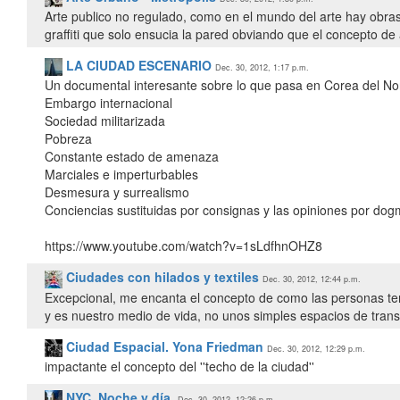
Arte publico no regulado, como en el mundo del arte hay obra
graffiti que solo ensucia la pared obviando que el concepto d
LA CIUDAD ESCENARIO
Dec. 30, 2012, 1:17 p.m.
Un documental interesante sobre lo que pasa en Corea del Nor
Embargo internacional
Sociedad militarizada
Pobreza
Constante estado de amenaza
Marciales e imperturbables
Desmesura y surrealismo
Conciencias sustituidas por consignas y las opiniones por do
https://www.youtube.com/watch?v=1sLdfhnOHZ8
Ciudades con hilados y textiles
Dec. 30, 2012, 12:44 p.m.
Excepcional, me encanta el concepto de como las personas ten
y es nuestro medio de vida, no unos simples espacios de transi
Ciudad Espacial. Yona Friedman
Dec. 30, 2012, 12:29 p.m.
impactante el concepto del ''techo de la ciudad''
NYC. Noche y día.
Dec. 30, 2012, 12:26 p.m.