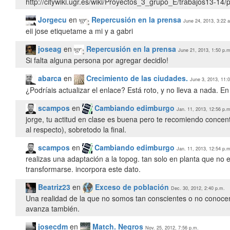
Jorgecu
en
Repercusión en la prensa
June 24, 2013, 3:22 
eii jose etiquetame a mi y a gabri
joseag
en
Repercusión en la prensa
June 21, 2013, 1:50 p.m
Si falta alguna persona por agregar decidlo!
abarca
en
Crecimiento de las ciudades.
June 3, 2013, 11:
¿Podríais actualizar el enlace? Está roto, y no lleva a nada. E
scampos
en
Cambiando edimburgo
Jan. 11, 2013, 12:56 p.m
jorge, tu actitud en clase es buena pero te recomiendo concen
al respecto), sobretodo la final.
scampos
en
Cambiando edimburgo
Jan. 11, 2013, 12:54 p.m
realizas una adaptación a la topog. tan solo en planta que no
transformarse. incorpora este dato.
Beatriz23
en
Exceso de población
Dec. 30, 2012, 2:40 p.m.
Una realidad de la que no somos tan conscientes o no conocemos
avanza también.
josecdm
en
Match. Negros
Nov. 25, 2012, 7:56 p.m.