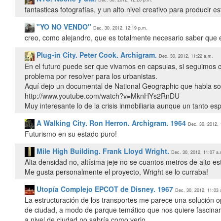
fantasticas fotografías, y un alto nivel creativo para producir es
"YO NO VENDO"
Dec. 30, 2012, 12:19 p.m.
creo, como alejandro, que es totalmente necesario saber que e
Plug-in City. Peter Cook. Archigram.
Dec. 30, 2012, 11:22 a.m.
En el futuro puede ser que vivamos en capsulas, si seguimos 
problema por resolver para los urbanistas.
Aquí dejo un documental de National Geographic que habla so
http://www.youtube.com/watch?v=MknHYs2RnDU
Muy interesante lo de la crisis inmobiliaria aunque un tanto esp
A Walking City. Ron Herron. Archigram. 1964
Dec. 30, 2012, 
Futurismo en su estado puro!
Mile High Building. Frank Lloyd Wright.
Dec. 30, 2012, 11:07 a
Alta densidad no, altísima jeje no se cuantos metros de alto e
Me gusta personalmente el proyecto, Wright se lo curraba!
Utopía Complejo EPCOT de Disney. 1967
Dec. 30, 2012, 11:03 
La estructuración de los transportes me parece una solución op
de ciudad, a modo de parque temático que nos quiere fascina
a nivel de ciudad no sabría como verlo.