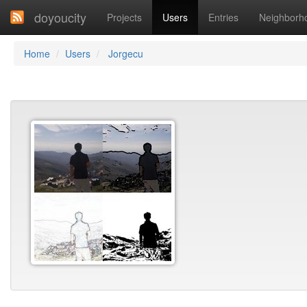
doyoucity
Projects
Users
Entries
Neighborh
Home
Users
Jorgecu