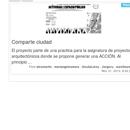
Phot
Comparte ciudad
El proyecto parte de una practica para la asignatura de proyect
arquitectónicos donde se propone generar una ACCIÓN. Al
principio ...
From
alexmartin
-
mariangelesmora
-
UrsulaLorey
-
Jorgecu
-
aurellaur
cristinaaranda
Nov. 21, 2013, 8:42 
-
kar