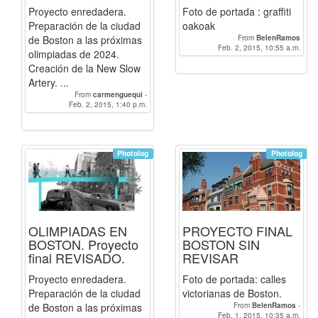
Proyecto enredadera.
Foto de portada : graffiti
Preparación de la ciudad
oakoak
de Boston a las próximas
From
BelenRamos
Feb. 2, 2015, 10:55 a.m.
olimpiadas de 2024.
Creación de la New Slow
Artery. ...
From
carmenguequi
-
Feb. 2, 2015, 1:40 p.m.
BelenRamos
Photolog
Photolog
OLIMPIADAS EN
PROYECTO FINAL
BOSTON. Proyecto
BOSTON SIN
final REVISADO.
REVISAR
Proyecto enredadera.
Foto de portada: calles
Preparación de la ciudad
victorianas de Boston.
de Boston a las próximas
From
BelenRamos
-
Feb. 1, 2015, 10:35 a.m.
carmenguequi