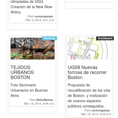
olimpiadas de 2024.
Creación de la New Slow
Artery.
From
carmenguequi
-
Feb. 2, 2015, 9:51 a.m.
BelenRamos
Photolog
Dashboard
TEJIDOS
UG08 Nuevas
URBANOS
formas de recorrer
BOSTON
Boston
Foto Seminario
Propuesta de
Urbanismo en Buenos
recualificación de las vías
Aires
de Boston, y matización
From
BelenRamos
-
de nuevos espacios
Nov. 18, 2014, 9:46 a.m.
carmenguequi
públicos conseguidos.
From
carmenguequi
-
Nov. 18, 2014, 9:45 a.m.
BelenRamos