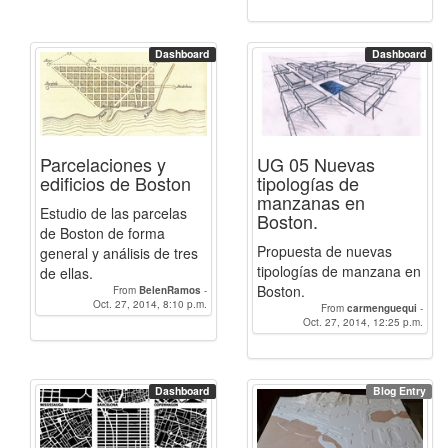
Dashboard
Dashboard
Parcelaciones y
UG 05 Nuevas
edificios de Boston
tipologías de
manzanas en
Estudio de las parcelas
Boston.
de Boston de forma
Propuesta de nuevas
general y análisis de tres
tipologías de manzana en
de ellas.
Boston.
From
BelenRamos
-
Oct. 27, 2014, 8:10 p.m.
carmenguequi
From
carmenguequi
-
Oct. 27, 2014, 12:25 p.m.
BelenRamos
Dashboard
Blog Entry