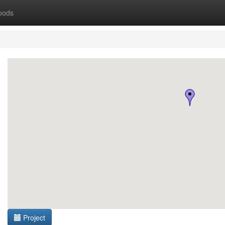
oods
Project