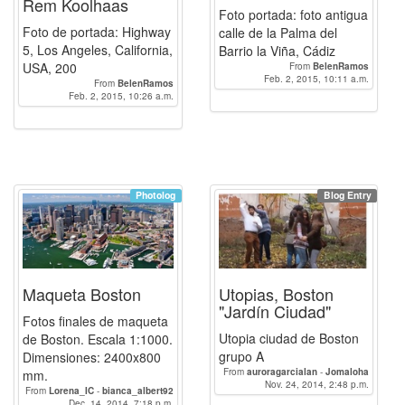
Rem Koolhaas
Foto portada: foto antigua
Foto de portada: Highway
calle de la Palma del
5, Los Angeles, California,
Barrio la Viña, Cádiz
USA, 200
From
BelenRamos
Feb. 2, 2015, 10:11 a.m.
From
BelenRamos
Feb. 2, 2015, 10:26 a.m.
Photolog
Blog Entry
Maqueta Boston
Utopias, Boston
"Jardín Ciudad"
Fotos finales de maqueta
Utopia ciudad de Boston
de Boston. Escala 1:1000.
grupo A
Dimensiones: 2400x800
From
auroragarcialan
-
Jomaloha
mm.
-
carmenguequi
Nov. 24, 2014, 2:48 p.m.
-
Davarpe
-
From
Lorena_IC
-
bianca_albert92
Esteban
-
AntonioJGutierrez
-
-
Jomaloha
Dec. 14, 2014, 7:18 p.m.
-
carmenguequi
-