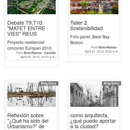
Debate T9,T10:
Taller 2.
"MATET ENTRE
Sostenibilidad
VIES" REUS
Foto panel: Back Bay
Proyecto residencial
Boston.
concurso Europan 2010.
From
BelenRamos
-
carmenguequi
April 21, 2015, 8:55 a.m.
-
marafdz
-
From
BelenRamos
-
marafdz
susanaherrero
-
elenamg
April 25, 2015, 12:51 p.m.
Blog Entry
Blog Entry
Reflexión sobre
como arquitecta,
"¿Qué ha sido del
¿qué puedo aportar
Urbanismo?" de
a la ciudad?