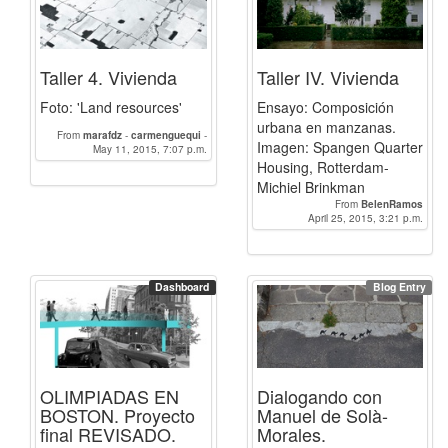
Taller 4. Vivienda
Taller IV. Vivienda
Foto: 'Land resources'
Ensayo: Composición
urbana en manzanas.
From
marafdz
-
carmenguequi
-
Imagen: Spangen Quarter
BelenRamos
May 11, 2015, 7:07 p.m.
-
susanaherrero
-
elenamg
Housing, Rotterdam-
Michiel Brinkman
From
BelenRamos
April 25, 2015, 3:21 p.m.
Dashboard
Blog Entry
OLIMPIADAS EN
Dialogando con
BOSTON. Proyecto
Manuel de Solà-
final REVISADO.
Morales.