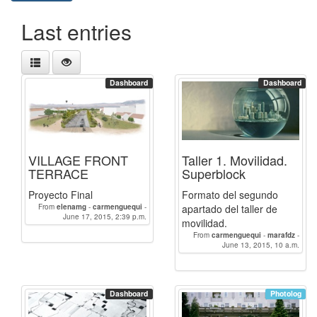
Last entries
Dashboard
Dashboard
VILLAGE FRONT
Taller 1. Movilidad.
TERRACE
Superblock
Proyecto Final
Formato del segundo
From
elenamg
-
carmenguequi
-
apartado del taller de
June 17, 2015, 2:39 p.m.
marafdz
-
BelenRamos
-
movilidad.
susanaherrero
From
carmenguequi
-
marafdz
-
BelenRamos
June 13, 2015, 10 a.m.
-
susanaherrero
-
elenamg
Dashboard
Photolog