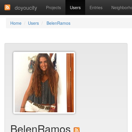
doyoucity
Projects
Users
Entries
Neighborh
Home
Users
BelenRamos
BelenRamos