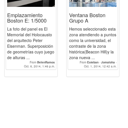
Emplazamiento
Ventana Boston
Boston E: 1/5000
Grupo A
La foto del panel es El
Hemos seleccionado esta
Memorial del Holocausto
zona atendiendo a puntos
del arquitecto Peter
como la universidad, el
Eisenman. Superposición
contraste de la zona
de geometrías cuyo juego
histórica(Beacon Hill)y la
de alturas ...
zona nueva ...
From
BelenRamos
From
Esteban
-
Jomaloha
-
Oct. 6, 2014, 1:46 p.m.
carmenguequi
Oct. 1, 2014, 12:42 a.m.
-
Davarpe
-
AntonioJGutierrez
-
FcoCara
-
graciaagmolina
-
auroragarcialan
-
KevinBOUDIN
-
BelenRamos
-
pjfernandezf94