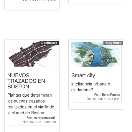
FcoCara
-
graciaagmolina
-
Davarpe
-
Esteban
-
martavideras
KevinBOUDIN
-
BelenRamos
-
-
AntonioJGutierrez
-
FcoCara
-
pjfernandezf94
graciaagmolina
-
marafdz
-
Manolo_GR
-
auroragarcialan
-
LauraG
-
AlmudenaGR
-
Albajn
-
andreabrunswig
-
ricardocastillovic
-
Andrea
-
andrea_cappelli
-
ana_abril
-
soniaranz
-
BelenRamos
-
rocioruizmata
-
susanaherrero
-
Dashboard
Blog Entry
Montero
-
elenamg
-
Alexmedina2401
-
JorgeFR
-
pjfernandezf94
NUEVOS
Smart city
TRAZADOS EN
inteligencia urbana o
BOSTON
ciudadana?
Plantas que determinan
From
BelenRamos
Oct. 29, 2014, 4:24 p.m.
los nuevos trazados
realizados en el viarío de
la ciudad de Boston.
From
carmenguequi
-
Nov. 16, 2014, 7:39 p.m.
BelenRamos