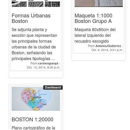
Formas Urbanas
Maqueta 1:1000
Boston
Boston Grupo A
Se adjunta planta y
Maqueta 80x80cm del
sección que representan
lateral izquierdo del
las principales formas
recuadro escogido
urbanas de la ciudad de
From
AntonioJGutierrez
-
Jomaloha
Oct. 6, 2014, 3:01 p.m.
-
carmenguequi
-
Boston, señalando las
Davarpe
-
Esteban
-
FcoCara
-
principales tipologías ...
graciaagmolina
-
auroragarcialan
-
KevinBOUDIN
-
BelenRamos
-
From
carmenguequi
-
pjfernandezf94
Oct. 13, 2014, 8:30 p.m.
BelenRamos
Dashboard
BOSTON 1:20000
Plano cartográfico de la