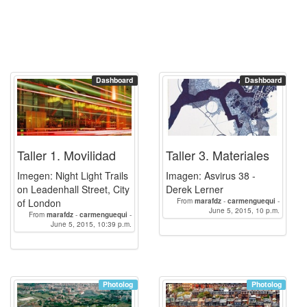
Dashboard
Dashboard
Taller 1. Movilidad
Taller 3. Materiales
Imegen: Night Light Trails
Imagen: Asvirus 38 -
on Leadenhall Street, City
Derek Lerner
of London
From
marafdz
-
carmenguequi
-
BelenRamos
June 5, 2015, 10 p.m.
-
susanaherrero
-
From
marafdz
-
carmenguequi
-
elenamg
BelenRamos
June 5, 2015, 10:39 p.m.
-
susanaherrero
-
elenamg
Photolog
Photolog