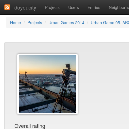
doyoucity
Projects
Users
Entries
Neighborh
Home
Projects
Urban Games 2014
Urban Game 05. A
Overall rating