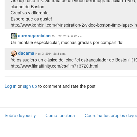
Os dejo este link. Se trata de un vídeo del fotógrafo Julian Tryb
ciudad de Boston.
Creativo y diferente.
Espero que os guste!
http://www.konbini.com/fr/inspiration-2/video-boston-time-lapse-in
auroragarcialan
Oct. 27, 2014, 6:22 a.m.
Un montaje espectacular, muchas gracias por compartirlo!
dacama
Nov. 3, 2014, 2:13 p.m.
Yo os sugiero un clásico del cine "el estrangulador de Boston" (1
http://www.filmaffinity.com/es/film713720.html
Log in
or
sign up
to comment and rate the post.
Sobre doyoucity
Cómo funciona
Coordina tus propios doyou