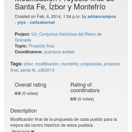
Santa Fe, Ízbor y Montefrío
Created on Feb. 6, 2014, 1:04 p.m. by
adriancampos
-
yiyo
-
carlosbernal
Project:
U3_Conjuntos históricos del Reino de
Granada
Topic:
Proyecto final.
Coordinators:
scampos
avidad
Tags:
izbor
,
modificación
,
montefrio
,
propuestas
,
proyecto
final
,
santa fe
,
u3b2013
Overall rating
Rating of
coordinators
0/5
(0 votes)
0/5
(0 votes)
Description
Modificación final de la propuesta de cada pueblo para la
mejora del centro histórico de estos pueblos.
Read more