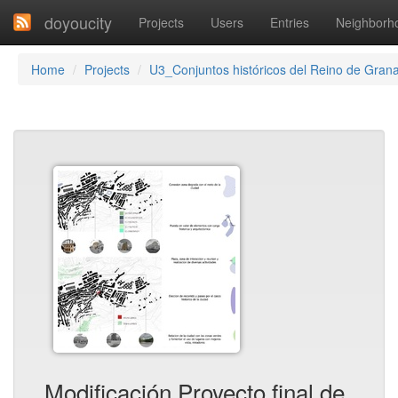
doyoucity
Projects
Users
Entries
Neighborh
Home
Projects
U3_Conjuntos históricos del Reino de Gran
Modificación Proyecto final de