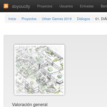
doyoucity
Proyectos
Usuarios
Entradas
Barr
Inicio
Proyectos
Urban Games 2019
Diálogos
01. D
Valoración general