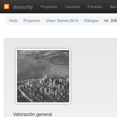
doyoucity
Proyectos
Usuarios
Entradas
Barr
Inicio
Proyectos
Urban Games 2019
Diálogos
04. D
Valoración general