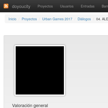
doyoucity
Proyectos
Usuarios
Entradas
Barr
Inicio
Proyectos
Urban Games 2017
Diálogos
04. ALE
Valoración general