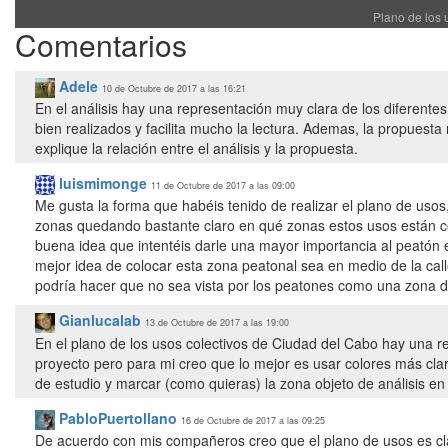
Plano de los 
Comentarios
Adele
10 de Octubre de 2017 a las 16:21
En el análisis hay una representación muy clara de los diferen
bien realizados y facilita mucho la lectura. Ademas, la propuesta
explique la relación entre el análisis y la propuesta.
luismimonge
11 de Octubre de 2017 a las 09:00
Me gusta la forma que habéis tenido de realizar el plano de usos,
zonas quedando bastante claro en qué zonas estos usos están c
buena idea que intentéis darle una mayor importancia al peatón 
mejor idea de colocar esta zona peatonal sea en medio de la cal
podría hacer que no sea vista por los peatones como una zona d
Gianlucalab
13 de Octubre de 2017 a las 19:00
En el plano de los usos colectivos de Ciudad del Cabo hay una re
proyecto pero para mi creo que lo mejor es usar colores más cla
de estudio y marcar (como quieras) la zona objeto de análisis en la
PabloPuertollano
16 de Octubre de 2017 a las 09:25
De acuerdo con mis compañeros creo que el plano de usos es cla