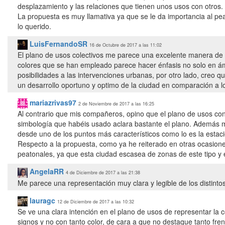
desplazamiento y las relaciones que tienen unos usos con otros.
La propuesta es muy llamativa ya que se le da importancia al pea
lo querido.
LuisFernandoSR
16 de Octubre de 2017 a las 11:02
El plano de usos colectivos me parece una excelente manera de r
colores que se han empleado parece hacer énfasis no solo en ám
posibilidades a las intervenciones urbanas, por otro lado, creo q
un desarrollo oportuno y optimo de la ciudad en comparación a 
mariazrivas97
2 de Noviembre de 2017 a las 16:25
Al contrario que mis compañeros, opino que el plano de usos con
simbología que habéis usado aclara bastante el plano. Además m
desde uno de los puntos más característicos como lo es la estac
Respecto a la propuesta, como ya he reiterado en otras ocasion
peatonales, ya que esta ciudad escasea de zonas de este tipo y e
AngelaRR
4 de Diciembre de 2017 a las 21:38
Me parece una representación muy clara y legible de los distinto
lauragc
12 de Diciembre de 2017 a las 10:32
Se ve una clara intención en el plano de usos de representar la 
signos y no con tanto color, de cara a que no destaque tanto fre