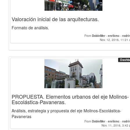
Valoración inicial de las arquitecturas.
Formato de análisis.
From
DobleMer
-
enrikmc
-
rodrir
Nov. 12, 2016, 11:21 
Dashb
PROPUESTA. Elementos urbanos del eje Molinos-
Escolástica-Pavaneras.
Análisis, estrategia y propuesta del eje Molinos-Escolástica-
Pavaneras
From
DobleMer
-
enrikmc
-
rodrir
Nov. 11, 2016, 3:42 