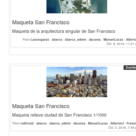
Maqueta San Francisco
Maqueta de la arquitectura singular de San Francisco
From
Laurarguezs
-
abarca
-
abarca_admin
-
dacama
-
ManuelLucas
-
Albert
Franziska
-
EsperanzaCV
-
CarlosGH
-
enrikmc
-
DobleMer
-
rodriruizl
Oct. 8, 2016, 11:31 
-
MariaZ
-
ma
-
Rang
-
Sandra
-
Daniela_Maqueo
-
jesustorres
-
jagarzon
-
mmvdal
-
marinarey
Mariachiarafalco
-
chaimaba
Dashb
Maqueta San Francisco
Maqueta relieve ciudad de San Francisco 1/1000
From
rodriruizl
-
abarca
-
abarca_admin
-
dacama
-
ManuelLucas
-
Albertocf
-
Franz
-
EsperanzaCV
-
CarlosGH
-
enrikmc
-
DobleMer
-
Laurarguezs
-
Berta
Oct. 3, 2016, 7:49 
-
MariaZ
-
ma
-
Rang
-
Sandra
-
Morgane_Sanchez
-
Daniela_Maqueo
-
jesustorres
-
jagar