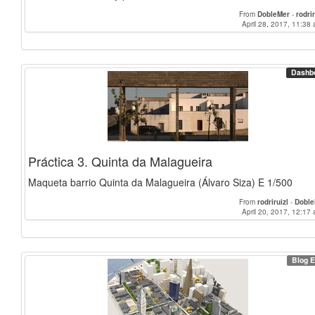
From
DobleMer
-
rodrir
April 28, 2017, 11:38 
Dashb
Práctica 3. Quinta da Malagueira
Maqueta barrio Quinta da Malagueira (Álvaro Siza) E 1/500
From
rodriruizl
-
Doble
April 20, 2017, 12:17 
Blog E