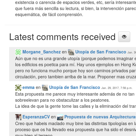
existencia o carencia de espacios verdes, etc, sería interesan
que fuera más sencilla su lectura, si bien, la intervención par
esquemática, de fácil comprensión.
Latest comments received
Morgane_Sanchez
en
Utopía de San Francisco
Jan. 3
Aún que no es una grande utopía (porque podemos imaginar en 
los edificios es poetica para mí. Hay unos ejemplos en Hong K
pero no funciona mucho porque hoy son caminos privados para la
circulación, pero tambien arriba de la mar. Proponer mas cruza
emma
en
Utopía de San Francisco
Jan. 29, 2017, 7:56 p.m.
Esta propuesta me parece muy interesante además de no tan ut
sobreelevan para no obstaculizar a los peatones.
La idea de que la gente tome las calles y la eliminación del t
EsperanzaCV
en
Propuesta de nuevas Arquitecturas
Creo que habeis maclado muy bine las distintas tipologías en l
proceso que os ha llevado esa propuesta que ha sido el desniv
muy bien al terreno.