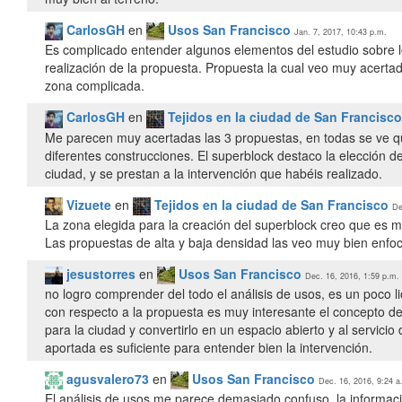
CarlosGH
en
Usos San Francisco
Jan. 7, 2017, 10:43 p.m.
Es complicado entender algunos elementos del estudio sobre l
realización de la propuesta. Propuesta la cual veo muy acerta
zona complicada.
CarlosGH
en
Tejidos en la ciudad de San Francisco
Me parecen muy acertadas las 3 propuestas, en todas se ve que
diferentes construcciones. El superblock destaco la elección 
ciudad, y se prestan a la intervención que habéis realizado.
Vizuete
en
Tejidos en la ciudad de San Francisco
De
La zona elegida para la creación del superblock creo que es 
Las propuestas de alta y baja densidad las veo muy bien enf
jesustorres
en
Usos San Francisco
Dec. 16, 2016, 1:59 p.m.
no logro comprender del todo el análisis de usos, es un poco li
con respecto a la propuesta es muy interesante el concepto de
para la ciudad y convertirlo en un espacio abierto y al servici
aportada es suficiente para entender bien la intervención.
agusvalero73
en
Usos San Francisco
Dec. 16, 2016, 9:24 a
El análisis de usos me parece demasiado confuso, la informaci