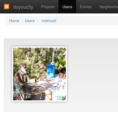
doyoucity
Projects
Users
Entries
Neighborh
Home
Users
rodriruizl