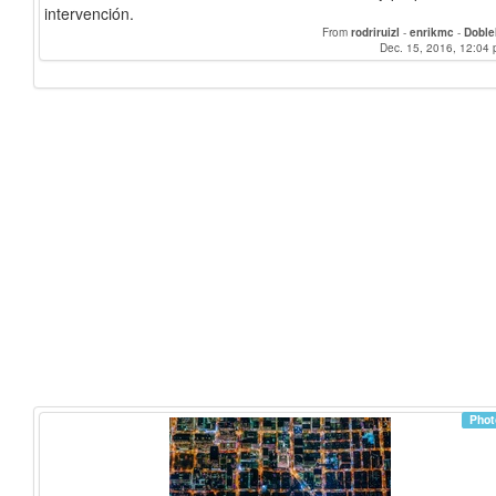
intervención.
From
rodriruizl
-
enrikmc
-
Doble
Dec. 15, 2016, 12:04 
Phot