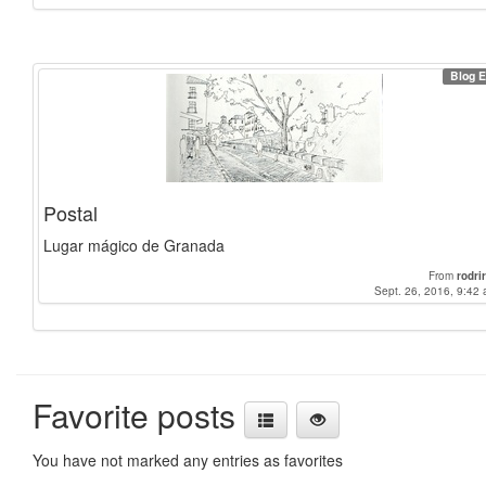
mmvdal
-
marinareynes
-
Mariachiaraf
Blog E
Postal
Lugar mágico de Granada
From
rodrir
Sept. 26, 2016, 9:42 
Favorite posts
You have not marked any entries as favorites