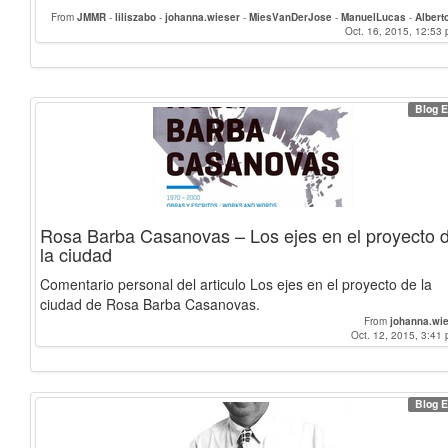
From
JMMR
-
liliszabo
-
johanna.wieser
-
MiesVanDerJose
-
ManuelLucas
-
Albert
fezago
-
jcatinaud
-
ChemyMartinez21
Oct. 16, 2015, 12:53 
-
Pepe_A
Blog E
Rosa Barba Casanovas – Los ejes en el proyecto 
la ciudad
Comentario personal del articulo Los ejes en el proyecto de la
ciudad de Rosa Barba Casanovas.
From
johanna.wi
Oct. 12, 2015, 3:41 
Blog E