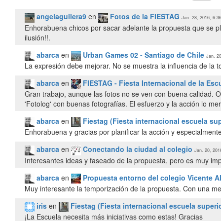
angelaguilera9
en
Fotos de la FIESTAG
Jan. 28, 2016, 6:3
Enhorabuena chicos por sacar adelante la propuesta que se pl
ilusión!!.
abarca
en
Urban Games 02 - Santiago de Chile
Jan. 2
La expresión debe mejorar. No se muestra la influencia de la t
abarca
en
FIESTAG - Fiesta Internacional de la Esc
Gran trabajo, aunque las fotos no se ven con buena calidad. 
'Fotolog' con buenas fotografías. El esfuerzo y la acción lo me
abarca
en
Fiestag (Fiesta internacional escuela sup
Enhorabuena y gracias por planificar la acción y especialmente 
abarca
en
Conectando la ciudad al colegio
Jan. 20, 201
Interesantes ideas y faseado de la propuesta, pero es muy imp
abarca
en
Propuesta entorno del colegio Vicente A
Muy interesante la temporización de la propuesta. Con una mej
iris
en
Fiestag (Fiesta internacional escuela superi
¡La Escuela necesita más iniciativas como estas! Gracias