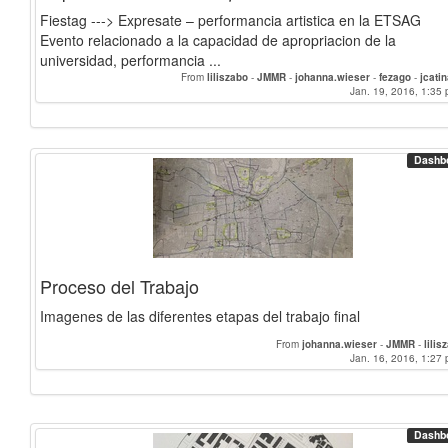
Fiestag ---> Expresate – performancia artistica en la ETSAG
Evento relacionado a la capacidad de apropriacion de la
universidad, performancia ...
From
liliszabo
-
JMMR
-
johanna.wieser
-
fezago
-
jcati
Jan. 19, 2016, 1:35 
Dashb
Proceso del Trabajo
Imagenes de las diferentes etapas del trabajo final
From
johanna.wieser
-
JMMR
-
lilis
Jan. 16, 2016, 1:27 
Dashb