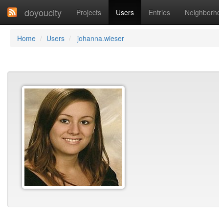
doyoucity
Projects
Users
Entries
Neighborh
Home
Users
johanna.wieser