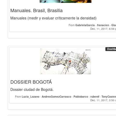
Manuales. Brasil, Brasilia
Manuales (medir y evaluar críticamente la densidad)
From
GabrielaGarcia
-
franacien
-
Gla
Dec. 11, 2017, 6:59 
Dashb
DOSSIER BOGOTÁ
Dossier ciudad de Bogotá.
From
Lucia_Lozano
-
AndresGomezCarrasco
-
Pablobarco
-
rubentf
-
TonyCastr
mariacerdan
-
Michal
-
Joserto97
-
correagallego
-
juliette.chevalier
Dec. 11, 2017, 3:50 
-
beg
mariovamu
-
Francimartin97
-
ajuarez
-
AlvaroRuedaP
-
samuelrodg
Andreas_Stock
-
Viqui
-
franacien
-
GabrielaGarcia
-
Gladys
-
alejandr
LorenaNavas
-
mariama