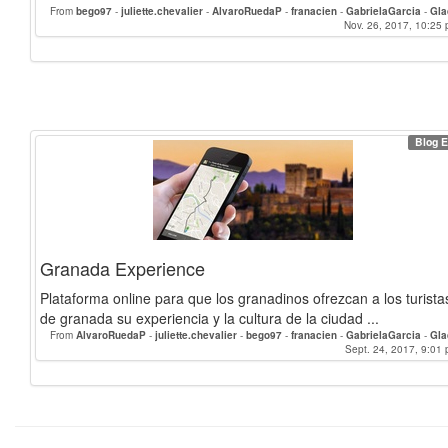
From
bego97
-
juliette.chevalier
-
AlvaroRuedaP
-
franacien
-
GabrielaGarcia
-
Gla
Nov. 26, 2017, 10:25 
Blog E
Granada Experience
Plataforma online para que los granadinos ofrezcan a los turista
de granada su experiencia y la cultura de la ciudad ...
From
AlvaroRuedaP
-
juliette.chevalier
-
bego97
-
franacien
-
GabrielaGarcia
-
Gla
Sept. 24, 2017, 9:01 