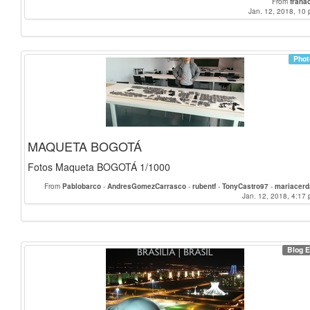
From
frana
Jan. 12, 2018, 10 
Phot
MAQUETA BOGOTÁ
Fotos Maqueta BOGOTÁ 1/1000
From
Pablobarco
-
AndresGomezCarrasco
-
rubentf
-
TonyCastro97
-
mariacer
Michal
-
Joserto97
-
correagallego
-
juliette.chevalier
Jan. 12, 2018, 4:17 
-
bego97
-
mariov
Francimartin97
-
ajuarez
-
AlvaroRuedaP
-
samuelrodguez
-
Andreas_Stock
-
Vi
franacien
-
GabrielaGarcia
-
Gladys
-
Lucia_Lozano
-
alejandromm
-
LorenaNa
mariama
Blog E