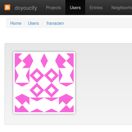
doyoucity
Projects
Users
Entries
Neighborh
Home
Users
franacien