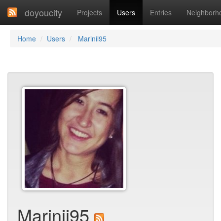
doyoucity
Projects
Users
Entries
Neighborh
Home
Users
Marinii95
Marinii95