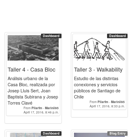
Dashboard
Dashboard
Taller 4 - Casa Bloc
Taller 3 - Walkability
Análisis urbano de la
Estudio de las distintas
Casa Bloc, realizada por
conexiones y servicios
Josep Lluis Sert, Joan
públicos de Santiago de
Baptista Subirana y Josep
Chile
Torres Clavé
From
Pilarfm
-
Marinii95
April 17, 2016, 8:33 p.m.
From
Pilarfm
-
Marinii95
April 17, 2016, 8:46 p.m.
Dashboard
Blog Entry