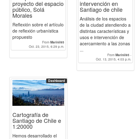
proyecto del espacio
intervención en
público, Solá
Santiago de chile
Morales
Análisis de los espacios
Reflexión sobre el artículo
de la ciudad atendiendo a
de reflexión urbanística
distintas características y
propuesto
usos e intervención de
From
Marinii95
acercamiento a las zonas
Oct. 23, 2015, 6:29 p.m.
...
From
Marinii95
-
Enrique_Torres.94
Oct. 13, 2015, 4:03 p.m.
-
Pilarfm
Dashboard
Cartografía de
Santiago de Chile e
1:20000
Hemos desarrollado el