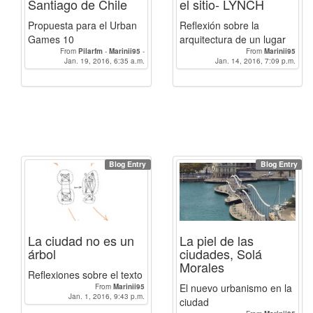
Santiago de Chile
el sitio- LYNCH
Propuesta para el Urban
Reflexión sobre la
Games 10
arquitectura de un lugar
From
Pilarfm
-
Marinii95
-
From
Marinii95
Jan. 19, 2016, 6:35 a.m.
Enrique_Torres.94
Jan. 14, 2016, 7:09 p.m.
Blog Entry
Blog Entry
La ciudad no es un
La piel de las
árbol
ciudades, Solá
Morales
Reflexiones sobre el texto
El nuevo urbanismo en la
From
Marinii95
Jan. 1, 2016, 9:43 p.m.
ciudad