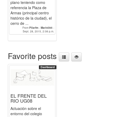
plano teniendo como
referencia la Plaza de
Armas (principal centro
histórico de la ciudad), el
cerro de ...
From
Pilarfm
-
Marinii95
-
Sept. 28, 2015, 2:08 p.m.
Enrique_Torres.94
Favorite posts
Dashboard
EL FRENTE DEL
RIO UG08
Actuación sobre el
entorno del colegio