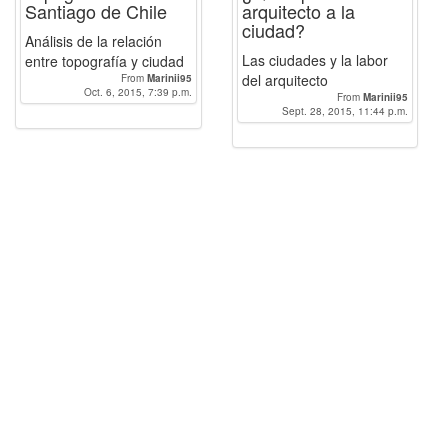
Santiago de Chile
arquitecto a la
ciudad?
Análisis de la relación
Las ciudades y la labor
entre topografía y ciudad
del arquitecto
From
Marinii95
Oct. 6, 2015, 7:39 p.m.
From
Marinii95
Sept. 28, 2015, 11:44 p.m.