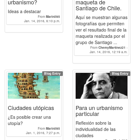
urbanismo?
maqueta de
Santiago de Chile.
Ideas a destacar
Aquí se muestran algunas
From
Marinii95
Jan. 14, 2016, 6:10 p.m.
fotografías que permiten
ver el resultado final de la
maqueta realizada por el
grupo de Santiago ...
From
ChemyMartinez21
-
SergioZafra
Jan. 14, 2016, 12:19 a.m.
-
juanchote94
-
manuelca
-
Aracelisola
-
angelaguilera9
-
JMMR
-
Marinii95
-
Enrique_Torres.94
-
liliszabo
-
bellanos
-
Pilarfm
-
Blog Entry
Blog Entry
johanna.wieser
-
MiesVanDerJose
-
ManuelLucas
-
GloriaCristina
-
JRTeba
-
mlazuenr
-
Albertocf
-
camilleh
-
thomas89
-
Guilbert
-
jcatinaud
-
Pepe_Amat
-
aamarti
Ciudades utópicas
Para un urbanismo
particular
¿Es posible crear una
Reflexión sobre la
utopía?
individualidad de las
From
Marinii95
Jan. 1, 2016, 7:27 p.m.
ciudades