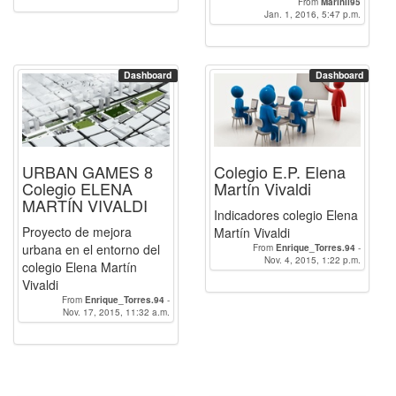
From
Marinii95
Jan. 1, 2016, 5:47 p.m.
Dashboard
Dashboard
URBAN GAMES 8
Colegio E.P. Elena
Colegio ELENA
Martín Vivaldi
MARTÍN VIVALDI
Indicadores colegio Elena
Proyecto de mejora
Martín Vivaldi
urbana en el entorno del
From
Enrique_Torres.94
-
Nov. 4, 2015, 1:22 p.m.
Marinii95
-
Pilarfm
colegio Elena Martín
Vivaldi
From
Enrique_Torres.94
-
Nov. 17, 2015, 11:32 a.m.
Marinii95
-
Pilarfm