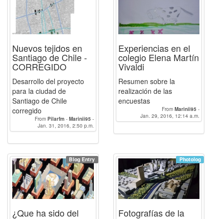
Nuevos tejidos en
Experiencias en el
Santiago de Chile -
colegio Elena Martín
CORREGIDO
Vivaldi
Desarrollo del proyecto
Resumen sobre la
para la ciudad de
realización de las
Santiago de Chile
encuestas
corregido
From
Marinii95
-
Enrique_Torres.94
Jan. 29, 2016, 12:14 a.m.
-
Pilarfm
From
Pilarfm
-
Marinii95
-
Jan. 31, 2016, 2:50 p.m.
Enrique_Torres.94
Blog Entry
Photolog
¿Que ha sido del
Fotografías de la