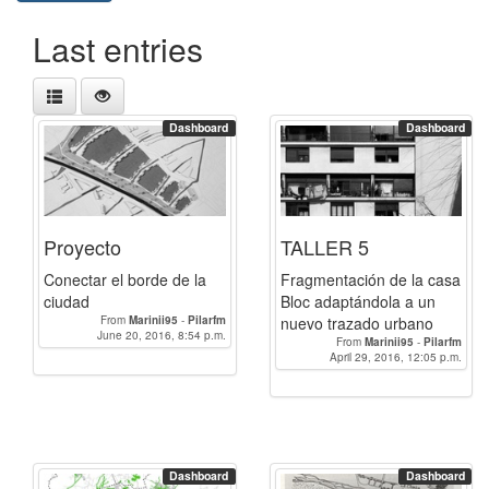
Last entries
Dashboard
Dashboard
Proyecto
TALLER 5
Conectar el borde de la
Fragmentación de la casa
ciudad
Bloc adaptándola a un
From
Marinii95
-
Pilarfm
nuevo trazado urbano
June 20, 2016, 8:54 p.m.
From
Marinii95
-
Pilarfm
April 29, 2016, 12:05 p.m.
Dashboard
Dashboard