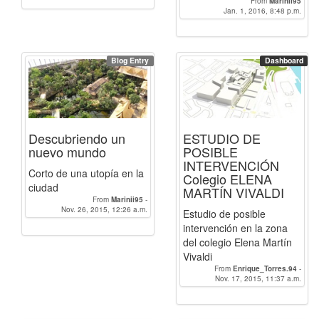
From
Marinii95
Jan. 1, 2016, 8:48 p.m.
Blog Entry
Dashboard
Descubriendo un
ESTUDIO DE
nuevo mundo
POSIBLE
INTERVENCIÓN
Corto de una utopía en la
Colegio ELENA
ciudad
MARTÍN VIVALDI
From
Marinii95
-
Enrique_Torres.94
Nov. 26, 2015, 12:26 a.m.
-
Pilarfm
Estudio de posible
intervención en la zona
del colegio Elena Martín
Vivaldi
From
Enrique_Torres.94
-
Nov. 17, 2015, 11:37 a.m.
Marinii95
-
Pilarfm