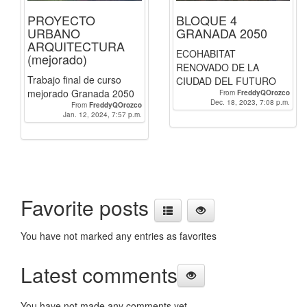
PROYECTO
BLOQUE 4
URBANO
GRANADA 2050
ARQUITECTURA
ECOHABITAT
(mejorado)
RENOVADO DE LA
Trabajo final de curso
CIUDAD DEL FUTURO
mejorado Granada 2050
From
FreddyQOrozco
Dec. 18, 2023, 7:08 p.m.
From
FreddyQOrozco
Jan. 12, 2024, 7:57 p.m.
Favorite posts
You have not marked any entries as favorites
Latest comments
You have not made any comments yet