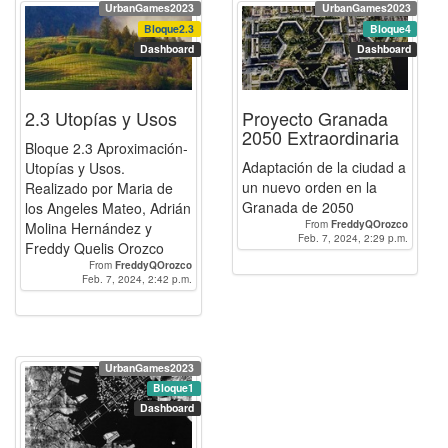
UrbanGames2023
UrbanGames2023
Bloque2.3
Bloque4
Dashboard
Dashboard
2.3 Utopías y Usos
Proyecto Granada
2050 Extraordinaria
Bloque 2.3 Aproximación-
Adaptación de la ciudad a
Utopías y Usos.
un nuevo orden en la
Realizado por Maria de
Granada de 2050
los Angeles Mateo, Adrián
From
FreddyQOrozco
Molina Hernández y
Feb. 7, 2024, 2:29 p.m.
Freddy Quelis Orozco
From
FreddyQOrozco
Feb. 7, 2024, 2:42 p.m.
UrbanGames2023
Bloque1
Dashboard