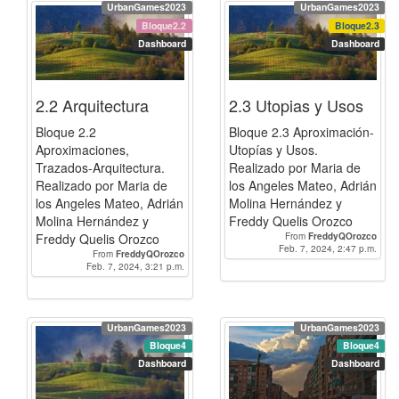
UrbanGames2023
UrbanGames2023
Bloque2.2
Bloque2.3
Dashboard
Dashboard
2.2 Arquitectura
2.3 Utopias y Usos
Bloque 2.2
Bloque 2.3 Aproximación-
Aproximaciones,
Utopías y Usos.
Trazados-Arquitectura.
Realizado por Maria de
Realizado por Maria de
los Angeles Mateo, Adrián
los Angeles Mateo, Adrián
Molina Hernández y
Molina Hernández y
Freddy Quelis Orozco
Freddy Quelis Orozco
From
FreddyQOrozco
Feb. 7, 2024, 2:47 p.m.
From
FreddyQOrozco
Feb. 7, 2024, 3:21 p.m.
UrbanGames2023
UrbanGames2023
Bloque4
Bloque4
Dashboard
Dashboard