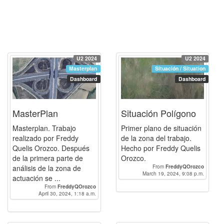
U2 2024
U2 2024
Masterplan
Situación / Situation
Dashboard
Dashboard
MasterPlan
Situación Polígono
Masterplan. Trabajo
Primer plano de situación
realizado por Freddy
de la zona del trabajo.
Quelis Orozco. Después
Hecho por Freddy Quelis
de la primera parte de
Orozco.
análisis de la zona de
From
FreddyQOrozco
March 19, 2024, 9:08 p.m.
actuación se ...
From
FreddyQOrozco
April 30, 2024, 1:18 a.m.