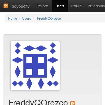
doyoucity
Projects
Users
Entries
Neighborh
Home
Users
FreddyQOrozco
FreddyQOrozco