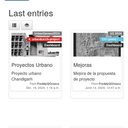
Last entries
UrbanGames2024
U2 2024
4. urban&arch-project
CO (junio) / ...
Dashboard
Dashboard
Proyectos Urbano
Mejoras
Proyecto urbano
Mejora de la propuesta
Chandigarh
de proyecto
From
FreddyQOrozco
From
FreddyQOrozco
Dec. 19, 2024, 1:18 a.m.
June 13, 2024, 12:47 a.m.