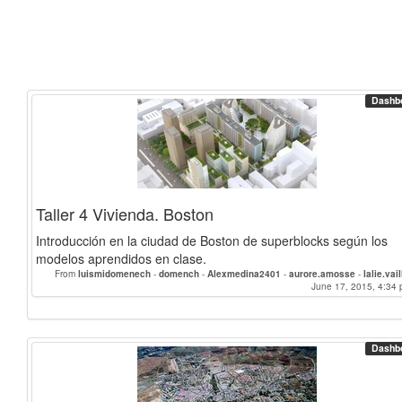
Dashb
Taller 4 Vivienda. Boston
Introducción en la ciudad de Boston de superblocks según los
modelos aprendidos en clase.
From
luismidomenech
-
domench
-
Alexmedina2401
-
aurore.amosse
-
lalie.vail
June 17, 2015, 4:34 
Dashb