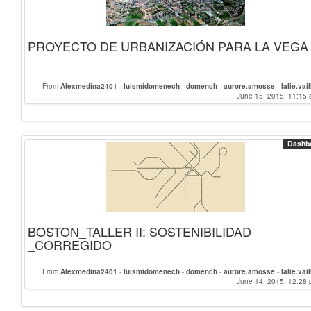
PROYECTO DE URBANIZACIÓN PARA LA VEGA
From
Alexmedina2401
-
luismidomenech
-
domench
-
aurore.amosse
-
lalie.vail
June 15, 2015, 11:15 
Dashb
BOSTON_TALLER II: SOSTENIBILIDAD
_CORREGIDO
From
Alexmedina2401
-
luismidomenech
-
domench
-
aurore.amosse
-
lalie.vail
June 14, 2015, 12:28 