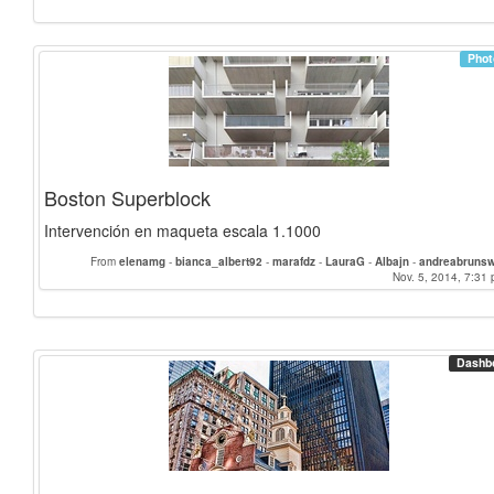
Phot
Boston Superblock
Intervención en maqueta escala 1.1000
From
elenamg
-
bianca_albert92
-
marafdz
-
LauraG
-
Albajn
-
andreabruns
ricardocastillovic
-
susanaherrero
-
Montero
Nov. 5, 2014, 7:31 
-
Alexmedina2
Dashb