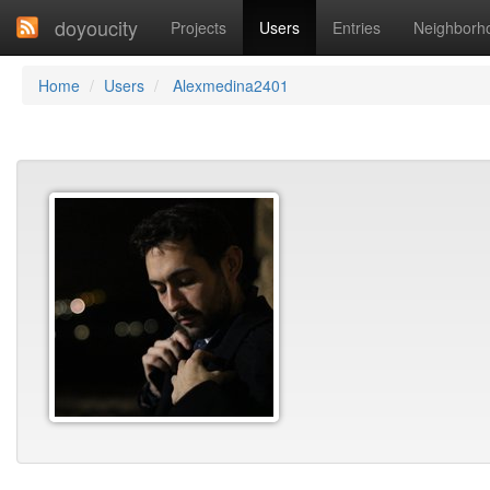
doyoucity
Projects
Users
Entries
Neighborh
Home
Users
Alexmedina2401