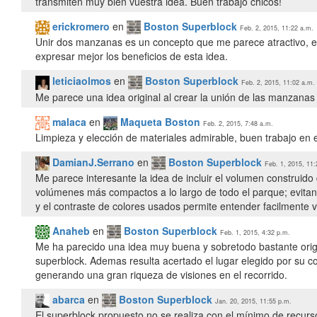
transmiten muy bien vuestra idea. Buen trabajo chicos!
erickromero
en
Boston Superblock
Feb. 2, 2015, 11:22 a.m.
Unir dos manzanas es un concepto que me parece atractivo, el
expresar mejor los beneficios de esta idea.
leticiaolmos
en
Boston Superblock
Feb. 2, 2015, 11:02 a.m.
Me parece una idea original al crear la unión de las manzana
malaca
en
Maqueta Boston
Feb. 2, 2015, 7:48 a.m.
Limpieza y elección de materiales admirable, buen trabajo en e
DamianJ.Serrano
en
Boston Superblock
Feb. 1, 2015, 11:
Me parece interesante la idea de incluir el volumen construido
volúmenes más compactos a lo largo de todo el parque; evitand
y el contraste de colores usados permite entender facilmente v
Anaheb
en
Boston Superblock
Feb. 1, 2015, 4:32 p.m.
Me ha parecido una idea muy buena y sobretodo bastante origi
superblock. Ademas resulta acertado el lugar elegido por su co
generando una gran riqueza de visiones en el recorrido.
abarca
en
Boston Superblock
Jan. 20, 2015, 11:55 p.m.
El superblock propuesto no se realiza con el mínimo de recurs