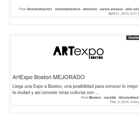
From
Alexmedina2401
-
luismidomenech
-
domench
-
aurore.amosse
-
lalie.vail
April 21, 2015, 8:21 
Dashb
ArtExpo Boston MEJORADO
Llega una Expo a Boston, una posibilidad para conocer lo mejor
la ciudad y así conocer otras culturas con ...
From
Montero
-
marafdz
-
Alexmedina2
Feb. 2, 2015, 6:52 