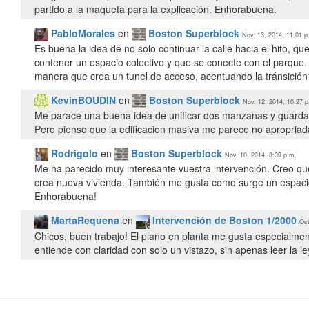
partido a la maqueta para la explicación. Enhorabuena.
PabloMorales
en
Boston Superblock
Nov. 13, 2014, 11:01 p
Es buena la idea de no solo continuar la calle hacia el hito,
contener un espacio colectivo y que se conecte con el parque
manera que crea un tunel de acceso, acentuando la tránsición h
KevinBOUDIN
en
Boston Superblock
Nov. 12, 2014, 10:27 p
Me parace una buena idea de unificar dos manzanas y guardar 
Pero pienso que la edificacion masiva me parece no apropriada
Rodrigolo
en
Boston Superblock
Nov. 10, 2014, 8:39 p.m.
Me ha parecido muy interesante vuestra intervención. Creo que
crea nueva vivienda. También me gusta como surge un espacio 
Enhorabuena!
MartaRequena
en
Intervención de Boston 1/2000
Oct
Chicos, buen trabajo! El plano en planta me gusta especialm
entiende con claridad con solo un vistazo, sin apenas leer la 