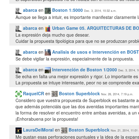
abarca
en
Boston 1:5000
Dec. 3, 2014, 10:32 a.m.
Aunque se llega a intuir, es importante manifestar claramente la
abarca
en
Urban Game 05. ARQUITECTURAS DE B
La expresión deja mucho que desear.
Cuidar la propuesta tipológica para que no se produzcan probl
abarca
en
Analisis de usos e Intervención en BOS
Se debe vigilar la expresión, especialmente de la propuesta.
abarca
en
Intervención de Boston 1/2000
Dec. 3, 2014, 1
Se echa en falta una mejor expresión y rigor. Lo importante es 
RaquelCR
en
Boston Superblock
Nov. 26, 2014, 7:19 p.m.
Considero que vuestra propuesta de Superblock es bastante ac
que además potenciáis que las dos avenidas importantes mant
la forma de resolver el encuentro entre ambas avenidas, a un e
¡Enhorabuena por la propuesta!
LauraDelMoral
en
Boston Superblock
Nov. 21, 2014, 11:01
Me gustan esas perforaciones puntuales y la idea de la expa