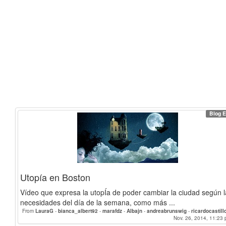
Blog E
Utopía en Boston
Vídeo que expresa la utopÍa de poder cambiar la ciudad según l
necesidades del día de la semana, como más ...
From
LauraG
-
bianca_albert92
-
marafdz
-
Albajn
-
andreabrunswig
-
ricardocastill
-
susanaherrero
-
Montero
-
elenamg
-
Nov. 26, 2014, 11:23 
MiaM
-
Alexmedina2