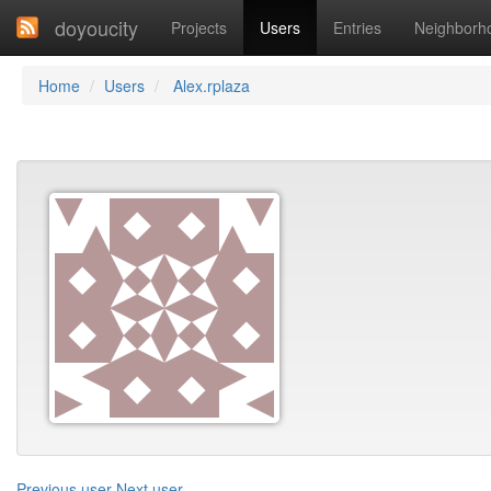
doyoucity
Projects
Users
Entries
Neighborh
Home
Users
Alex.rplaza
Previous user
Next user