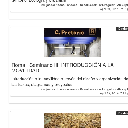
territorio. Ecología y Urbanism
From
josecarloscs
-
ansasa
-
CesarLopez
-
arturogotor
-
Alex.rp
April 29, 2014, 7:32 
Dashb
Roma | Seminario III: INTRODUCCIÓN A LA
MOVILIDAD
Introducción a la movilidad a través del diseño y organización d
las trazas, diagramas y proyectos.
From
josecarloscs
-
ansasa
-
CesarLopez
-
arturogotor
-
Alex.rp
April 29, 2014, 7:21 
Dashb