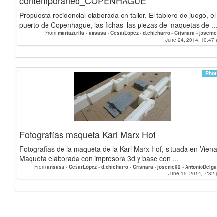
contemporáneo_COPENHAGUE
Propuesta residencial elaborada en taller. El tablero de juego, el
puerto de Copenhague, las fichas, las piezas de maquetas de ...
From
mariazurita
-
ansasa
-
CesarLopez
-
d.chicharro
-
Crisnara
-
josem
AntonioDelgado
-
Rocioherrera
-
josecarloscs
-
aridane
-
mzurita
June 24, 2014, 10:47 
-
RicardoVela
arturogotor
-
Alex.rplaza
-
Phot
Fotografías maqueta Karl Marx Hof
Fotografías de la maqueta de la Karl Marx Hof, situada en Viena
Maqueta elaborada con impresora 3d y base con ...
From
ansasa
-
CesarLopez
-
d.chicharro
-
Crisnara
-
josemc92
-
AntonioDelg
Rocioherrera
-
josecarloscs
-
aridane
-
mzurita
-
RicardoVelasco
June 15, 2014, 7:32 
-
arturogo
Alex.rplaza
-