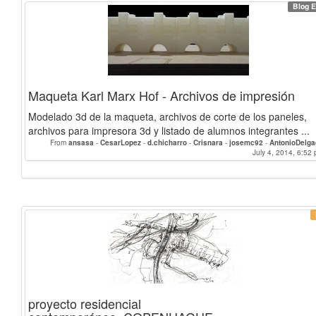
Blog E
Maqueta Karl Marx Hof - Archivos de impresión
Modelado 3d de la maqueta, archivos de corte de los paneles,
archivos para impresora 3d y listado de alumnos integrantes ...
From
ansasa
-
CesarLopez
-
d.chicharro
-
Crisnara
-
josemc92
-
AntonioDelg
Rocioherrera
-
josecarloscs
-
aridane
-
mzurita
-
RicardoVelasco
July 4, 2014, 6:52 
-
arturogo
Alex.rplaza
-
proyecto residencial