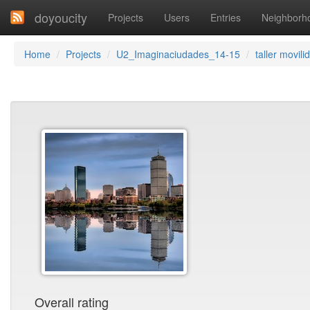
doyoucity
Projects
Users
Entries
Neighborh
Home
Projects
U2_Imaginaciudades_14-15
taller movili
Overall rating