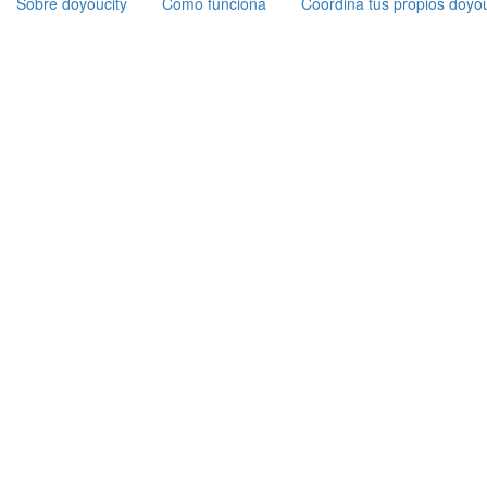
Sobre doyoucity
Cómo funciona
Coordina tus propios doyou