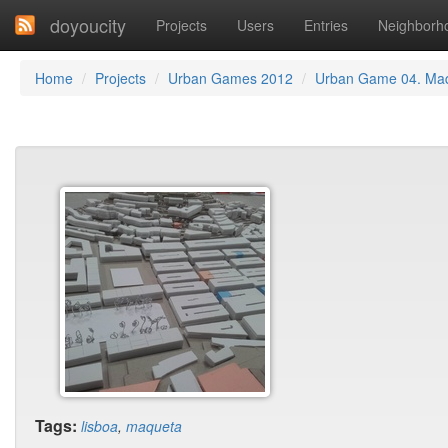
doyoucity
Projects
Users
Entries
Neighborh
Home
Projects
Urban Games 2012
Urban Game 04. Ma
Tags:
lisboa
,
maqueta