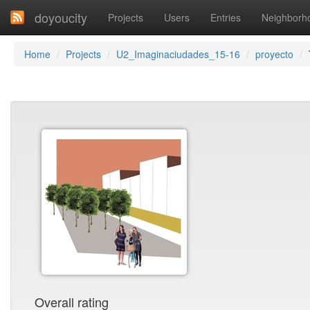
doyoucity
Projects
Users
Entries
Neighborh
Home
Projects
U2_Imaginaciudades_15-16
proyecto
Overall rating