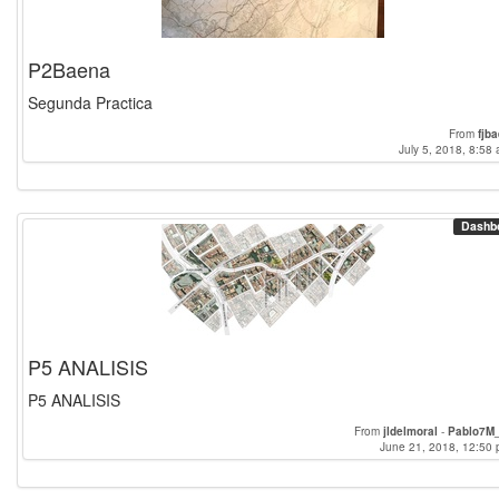
P2Baena
Segunda Practica
From
fjb
July 5, 2018, 8:58 
Dashb
P5 ANALISIS
P5 ANALISIS
From
jldelmoral
-
Pablo7M
June 21, 2018, 12:50 