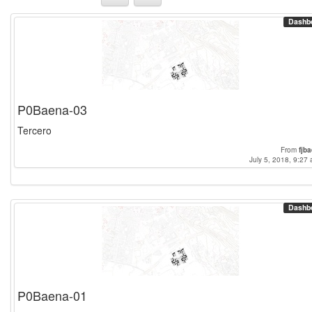
Dashb
P0Baena-03
Tercero
From
fjb
July 5, 2018, 9:27 
Dashb
P0Baena-01