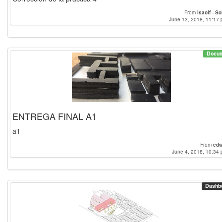
From
Isaolf
-
So
June 13, 2018, 11:17 
Docu
ENTREGA FINAL A1
a1
From
edw
June 4, 2018, 10:34 
Dashb