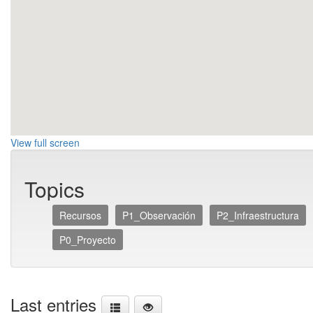
View full screen
Topics
Recursos
P1_Observación
P2_Infraestructura
P0_Proyecto
Last entries