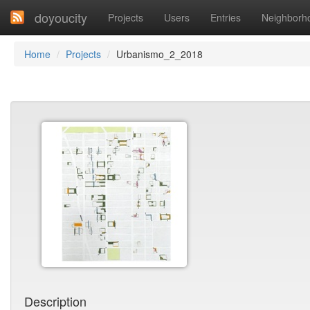
doyoucity
Projects
Users
Entries
Neighborh
Home
Projects
Urbanismo_2_2018
Description