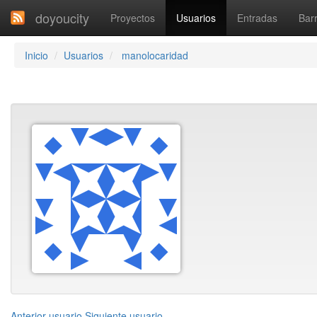
doyoucity
Proyectos
Usuarios
Entradas
Barr
Inicio
Usuarios
manolocaridad
Anterior usuario
Siguiente usuario