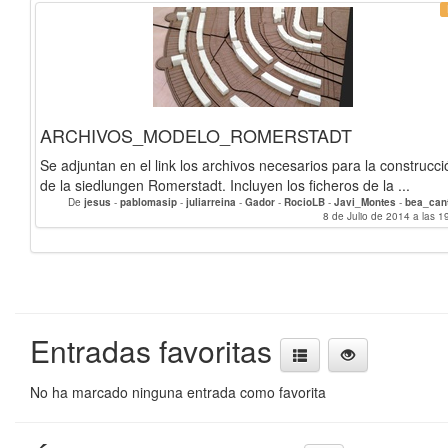
ARCHIVOS_MODELO_ROMERSTADT
Se adjuntan en el link los archivos necesarios para la construcci
de la siedlungen Romerstadt. Incluyen los ficheros de la ...
De
jesus
-
pablomasip
-
juliarreina
-
Gador
-
RocioLB
-
Javi_Montes
-
bea_can
jcbtimon
-
Alice_Bertin
-
8 de Julio de 2014 a las 1
FanRC
-
iris
-
manolocar
Entradas favoritas
No ha marcado ninguna entrada como favorita