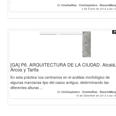
.
De
CristinaRuiz
-
CrisCarpintero
-
RosarioMarq
2 de Enero de 2014 a las 1
P
[GA] P6. ARQUITECTURA DE LA CIUDAD. Alcalá
Arcos y Tarifa
En esta práctica nos centramos en el análisis morfológico de
algunas manzanas tipo del casco antiguo, determinando las
diferentes alturas ...
De
CrisCarpintero
-
CristinaRuiz
-
RosarioMarq
15 de Diciembre de 2013 a las 1