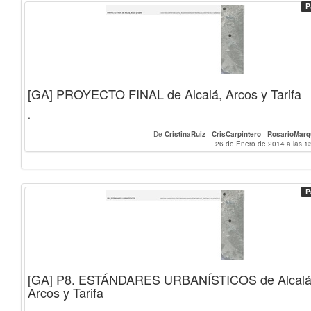
P
[GA] PROYECTO FINAL de Alcalá, Arcos y Tarifa
.
De
CristinaRuiz
-
CrisCarpintero
-
RosarioMarq
26 de Enero de 2014 a las 1
P
[GA] P8. ESTÁNDARES URBANÍSTICOS de Alcalá
Arcos y Tarifa