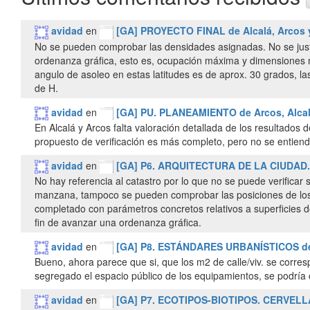
avidad
en
[GA] PROYECTO FINAL de Alcalá, Arcos y
No se pueden comprobar las densidades asignadas. No se justi
ordenanza gráfica, esto es, ocupación máxima y dimensiones mí
angulo de asoleo en estas latitudes es de aprox. 30 grados, l
de H.
avidad
en
[GA] PU. PLANEAMIENTO de Arcos, Alcalá
En Alcalá y Arcos falta valoración detallada de los resultados
propuesto de verificación es más completo, pero no se entiende 
avidad
en
[GA] P6. ARQUITECTURA DE LA CIUDAD. Al
No hay referencia al catastro por lo que no se puede verificar s
manzana, tampoco se pueden comprobar las posiciones de los n
completado con parámetros concretos relativos a superficies 
fin de avanzar una ordenanza gráfica.
avidad
en
[GA] P8. ESTÁNDARES URBANÍSTICOS de A
Bueno, ahora parece que si, que los m2 de calle/viv. se corre
segregado el espacio público de los equipamientos, se podría
avidad
en
[GA] P7. ECOTIPOS-BIOTIPOS. CERVELLATI