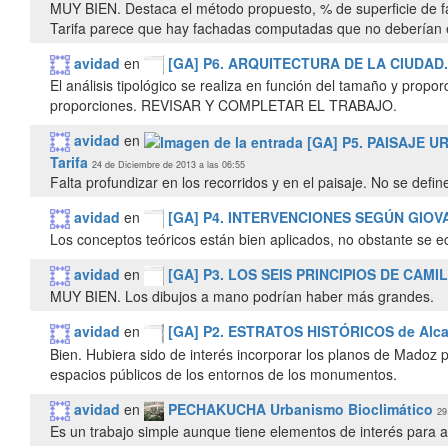
MUY BIEN. Destaca el método propuesto, % de superficie de fac
Tarifa parece que hay fachadas computadas que no deberían 
avidad
en
[GA] P6. ARQUITECTURA DE LA CIUDAD. Al
El análisis tipológico se realiza en función del tamaño y propo
proporciones. REVISAR Y COMPLETAR EL TRABAJO.
avidad
en
Tarifa
24 de Diciembre de 2013 a las 06:55
Falta profundizar en los recorridos y en el paisaje. No se defin
avidad
en
[GA] P4. INTERVENCIONES SEGÚN GIOVANN
Los conceptos teóricos están bien aplicados, no obstante se e
avidad
en
[GA] P3. LOS SEIS PRINCIPIOS DE CAMILO 
MUY BIEN. Los dibujos a mano podrían haber más grandes.
avidad
en
[GA] P2. ESTRATOS HISTÓRICOS de Alcalá
Bien. Hubiera sido de interés incorporar los planos de Madoz 
espacios públicos de los entornos de los monumentos.
avidad
en
PECHAKUCHA Urbanismo Bioclimático
29
Es un trabajo simple aunque tiene elementos de interés para 