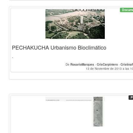
Docum
PECHAKUCHA Urbanismo Bioclimático
.
De
RosarioMarques
-
CrisCarpintero
-
Cristina
13 de Noviembre de 2013 a las 1
P