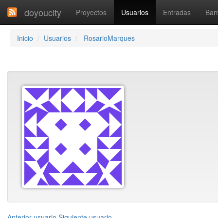
doyoucity
Proyectos
Usuarios
Entradas
Barr
Inicio
Usuarios
RosarioMarques
Anterior usuario
Siguiente usuario