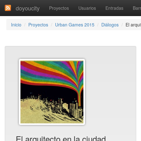
doyoucity
Proyectos
Usuarios
Entradas
Barr
Inicio
Proyectos
Urban Games 2015
Diálogos
El arqu
El arquitecto en la ciudad