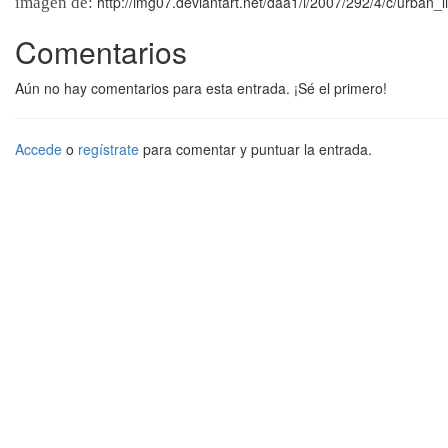
http://img07.deviantart.net/daa1/i/2007/292/4/c/urban_l
imagen de:
Comentarios
Aún no hay comentarios para esta entrada. ¡Sé el primero!
Accede
o
regístrate
para comentar y puntuar la entrada.