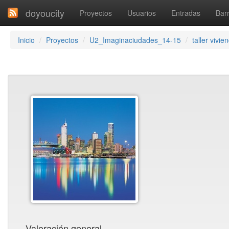
doyoucity
Proyectos
Usuarios
Entradas
Barr
Inicio
Proyectos
U2_Imaginaciudades_14-15
taller vivie
Valoración general