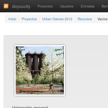
doyoucity
Proyectos
Usuarios
Entradas
Barr
Inicio
Proyectos
Urban Games 2012
Recursos
Vacíos
Valoración general