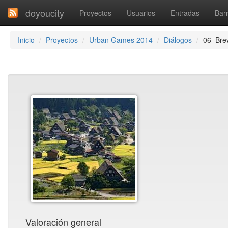
doyoucity
Proyectos
Usuarios
Entradas
Barr
Inicio
Proyectos
Urban Games 2014
Diálogos
06_Brev
Valoración general