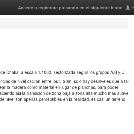
Accede o regístrate pulsando en el siguiente icono
 de Dhaka, a escala 1/1000, sectorizada según los grupos A,B y C.
cias de nivel oscilan entre los 5-20m, solo hay desniveles que a tal
ar la madera como material en lugar de planchas, para poder
, haciendo asi la transición de zona baja a zona alta mucho mas suave
de nivel son apenas perceptibles en la realidad, es casi un terreno