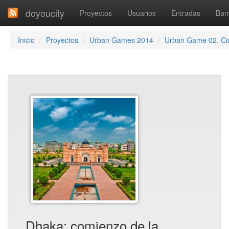
doyoucity
Proyectos
Usuarios
Entradas
Barr
Inicio
Proyectos
Urban Games 2014
Urban Game 02. Ci
Dhaka: comienzo de la