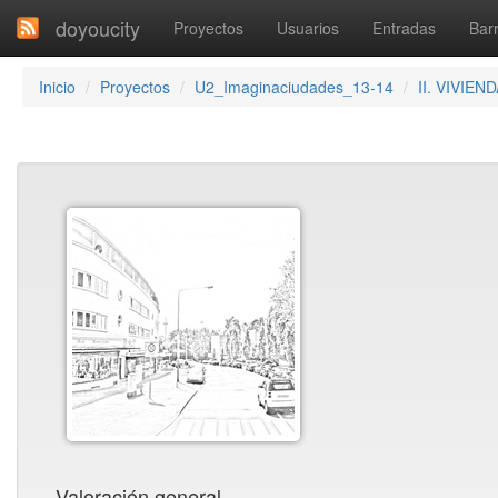
doyoucity
Proyectos
Usuarios
Entradas
Barr
Inicio
Proyectos
U2_Imaginaciudades_13-14
II. VIVIEN
Valoración general