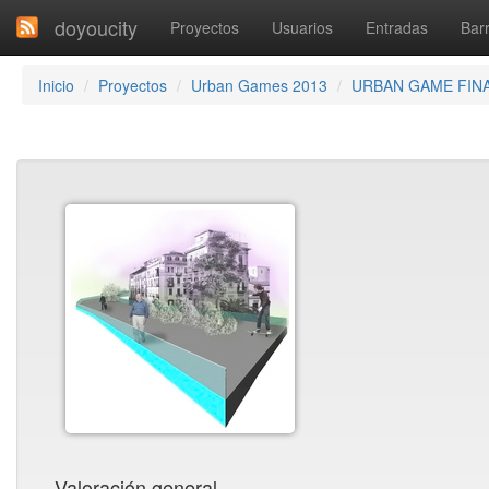
doyoucity
Proyectos
Usuarios
Entradas
Barr
Inicio
Proyectos
Urban Games 2013
URBAN GAME FIN
Valoración general