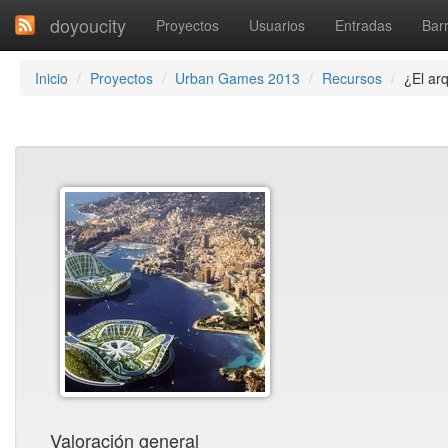
doyoucity
Proyectos
Usuarios
Entradas
Barr
Inicio
Proyectos
Urban Games 2013
Recursos
¿El ar
Valoración general