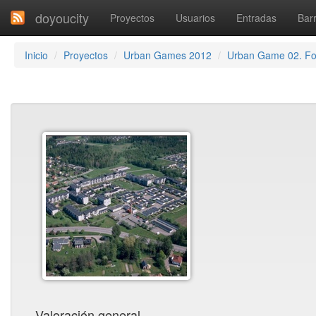
doyoucity
Proyectos
Usuarios
Entradas
Barr
Inicio
Proyectos
Urban Games 2012
Urban Game 02. F
Valoración general