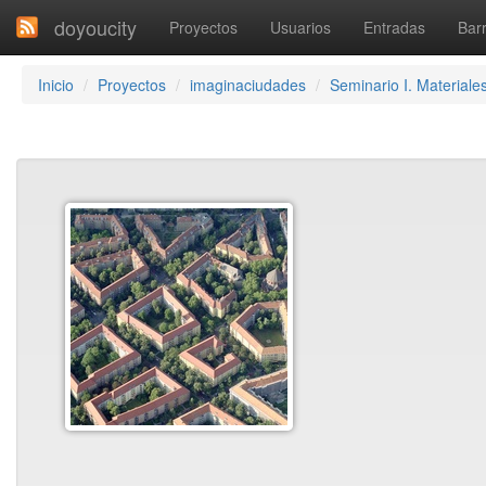
doyoucity
Proyectos
Usuarios
Entradas
Barr
Inicio
Proyectos
imaginaciudades
Seminario I. Materiale