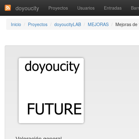
doyoucity
Proyectos
Usuarios
Entradas
Barr
Inicio
Proyectos
doyoucityLAB
MEJORAS
Mejoras de 
Valoración general