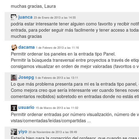
muchas gracias, Laura
juanca
23 de Enero de 2013 a las 14:55
podria estar interesante tener alguien como favorito y recibir n
entrada, para poder seguir más facilmente y tener acceso a toda
muchas gracias
dacama
1 de Febrero de 2013 a las 11:16
Permitir ordenar los paneles en la entrada tipo Panel.
Permitir la búsqueda transversal entre proyectos a través de etiqu
Josepg
5 de Febrero de 2013 a las 13:11
Lo que más problema presenta para mi es la entrada tipo panel, 
Como mejora creo que sería interesante ver cuando tienes nov
comentarios recibidos) sobretodo en entradas donde no estás et
usuario
15 de Marzo de 2013 a las 11:02
Permitir ordenar entradas por número visualización, número de 
vistas/comentadas/leídas/compartidas ...
yiyo
20 de Noviembre de 2013 a las 09:49
Estaría bien para la corrección del profesor, que cuando se crea