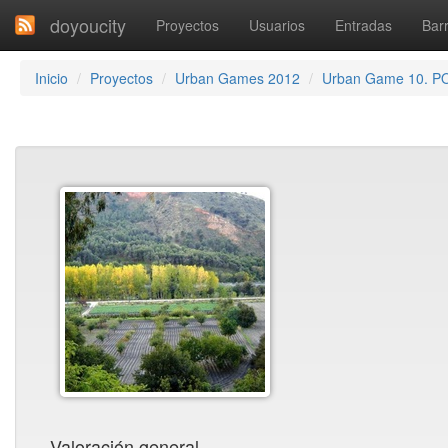
doyoucity
Proyectos
Usuarios
Entradas
Barr
Inicio
Proyectos
Urban Games 2012
Urban Game 10. P
Valoración general