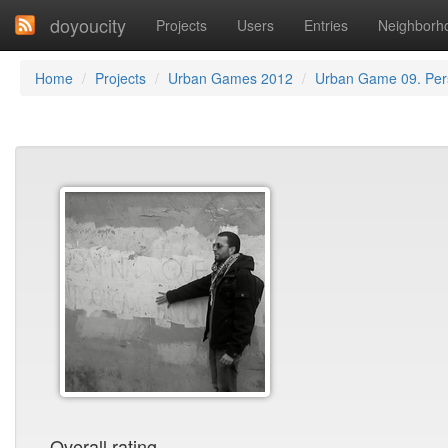
doyoucity
Projects
Users
Entries
Neighborh
Home
Projects
Urban Games 2012
Urban Game 09. Per
Overall rating