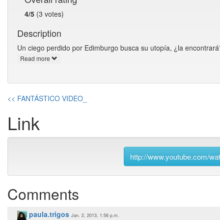
4/5
(3 votes)
Description
Un ciego perdido por Edimburgo busca su utopía, ¿la encontrará
Read more
<< FANTÁSTICO VIDEO_
Link
http://www.youtube.com/w
Comments
paula.trigos
Jan. 2, 2013, 1:56 p.m.