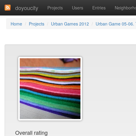
doyoucity
Projects
Users
Entries
Neighborh
Home
Projects
Urban Games 2012
Urban Game 05-06. T
Overall rating