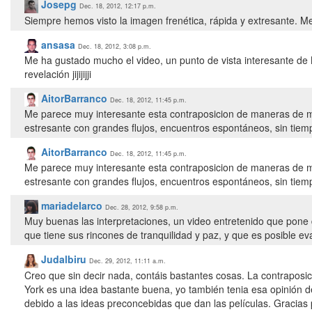
Josepg
Dec. 18, 2012, 12:17 p.m.
ansasa
Dec. 18, 2012, 3:08 p.m.
Me ha gustado mucho el video, un punto de vista interesante de
revelación jijijijji
AitorBarranco
Dec. 18, 2012, 11:45 p.m.
Me parece muy interesante esta contraposicion de maneras de m
estresante con grandes flujos, encuentros espontáneos, sin tiem
AitorBarranco
Dec. 18, 2012, 11:45 p.m.
Me parece muy interesante esta contraposicion de maneras de m
estresante con grandes flujos, encuentros espontáneos, sin tiem
mariadelarco
Dec. 28, 2012, 9:58 p.m.
Muy buenas las interpretaciones, un video entretenido que pone de
que tiene sus rincones de tranquilidad y paz, y que es posible eva
Judalbiru
Dec. 29, 2012, 11:11 a.m.
Creo que sin decir nada, contáis bastantes cosas. La contraposic
York es una idea bastante buena, yo también tenia esa opinión 
debido a las ideas preconcebidas que dan las películas. Gracias 