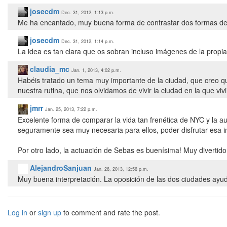
josecdm
Dec. 31, 2012, 1:13 p.m.
Me ha encantado, muy buena forma de contrastar dos formas de
josecdm
Dec. 31, 2012, 1:14 p.m.
La idea es tan clara que os sobran incluso imágenes de la propi
claudia_mc
Jan. 1, 2013, 4:02 p.m.
Habéis tratado un tema muy importante de la ciudad, que creo q
nuestra rutina, que nos olvidamos de vivir la ciudad en la que vi
jmrr
Jan. 25, 2013, 7:22 p.m.
Excelente forma de comparar la vida tan frenética de NYC y la a
seguramente sea muy necesaria para ellos, poder disfrutar esa 
Por otro lado, la actuación de Sebas es buenísima! Muy divertido
AlejandroSanjuan
Jan. 26, 2013, 12:56 p.m.
Muy buena interpretación. La oposición de las dos ciudades ayud
Log in
or
sign up
to comment and rate the post.