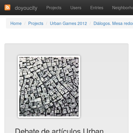
doyoucity
Projects
Users
Entries
Neighborh
Home
Projects
Urban Games 2012
Diálogos. Mesa red
Debate de artículos Urban